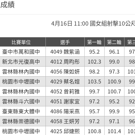
程成績
4月16日 11:00 國女組射擊1
比賽單位
選手
第一輪
第二輪
第
臺中市萬和國中
4049 魏紫涵
95.2
96.1
97
新北市光復高中
4012 周昀彤
102.3
99.0
98
雲林縣林內國中
4056 陳如妍
98.2
97.3
10
桃園市中壢國中
4029 蔡名媗
103.5
100.9
99
雲林縣林內國中
4052 曾莉雅
99.7
100.7
10
雲林縣斗六國中
4051 謝家宜
97.2
95.2
92
臺東縣東大體中
4086 陽采燕
95.7
99.9
95
雲林縣崇德國中
4058 王妍芳
97.2
97.1
96
桃園市中壢國中
4025 邱婕熙
100.8
101.4
10