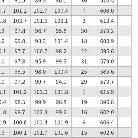
.4
81.5
86.5
86.1
36
510.5
0.7
101.2
102.7
100.4
7
608.0
1.8
103.7
101.6
103.1
3
613.4
.2
97.8
96.7
95.8
30
579.2
.9
99.0
98.3
101.4
18
600.9
0.1
97.7
100.7
98.2
22
595.6
.0
97.8
95.9
99.5
31
579.0
.1
98.5
98.0
100.4
25
585.6
.9
97.2
99.7
94.1
29
579.7
5.1
101.2
103.0
101.8
1
615.9
0.4
98.5
99.9
96.8
19
596.8
1.8
98.7
102.3
99.2
16
602.0
1.9
100.6
102.4
101.9
9
606.4
.3
100.1
101.7
101.6
15
602.6