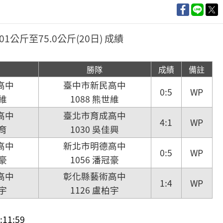
01公斤至75.0公斤(20日) 成績
勝隊
成績
備註
高中
臺中市新民高中
0:5
WP
世維
1088 熊世維
高中
臺北市育成高中
4:1
WP
宏育
1030 吳佳興
高中
新北市明德高中
0:5
WP
冠豪
1056 潘冠豪
高中
彰化縣藝術高中
1:4
WP
柏宇
1126 盧柏宇
11:59