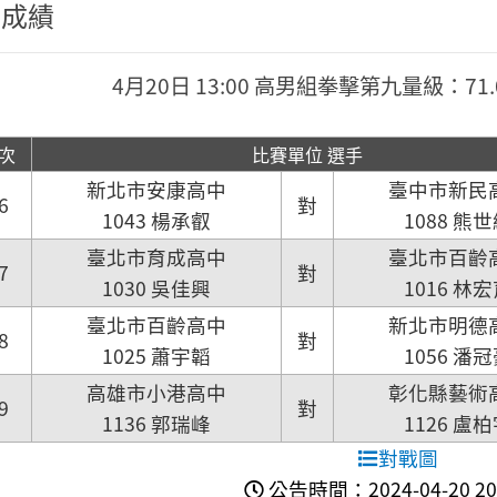
程成績
4月20日 13:00 高男組拳擊第九量級：71.
次
比賽單位 選手
新北市安康高中
臺中市新民
6
對
1043 楊承叡
1088 熊
臺北市育成高中
臺北市百齡
7
對
1030 吳佳興
1016 林
臺北市百齡高中
新北市明德
8
對
1025 蕭宇韜
1056 潘
高雄市小港高中
彰化縣藝術
9
對
1136 郭瑞峰
1126 盧
對戰圖
公告時間：2024-04-20 20: