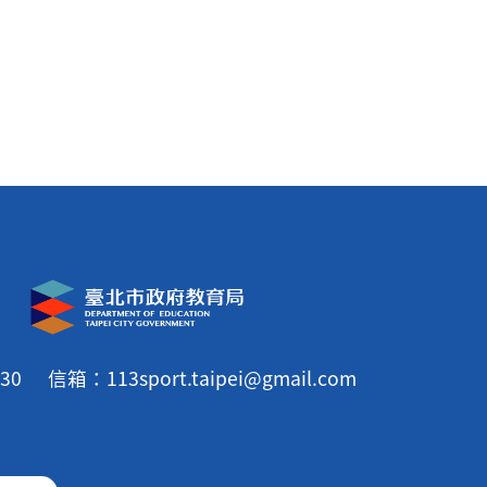
30
信箱：113sport.taipei@gmail.com