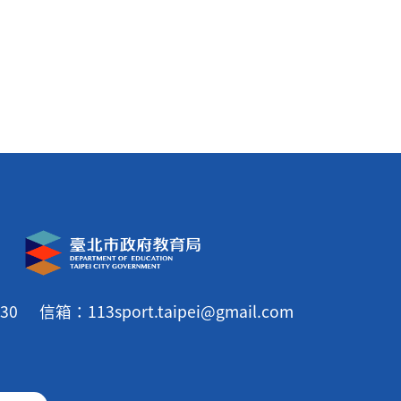
30
信箱：113sport.taipei@gmail.com