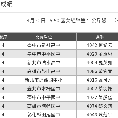
程成績
4月20日 15:50 國女組舉重71公斤級：（6
賽序
比賽單位
選手
4
臺中市新社高中
4042 柯涵云
4
臺中市中平國中
4020 金丞琳
4
新北市清水高中
4009 羅英如
4
高雄市鼓山高中
4086 黃宜萱
4
新北市達觀國中小
4016 龐可凡
4
臺北市木柵國中
4002 葉羽姍
4
臺中市中平國中
4022 陳靜儀
4
高雄市阿蓮國中
4074 蔡文筑
4
彰化縣田尾國中
4043 陳蒞寧