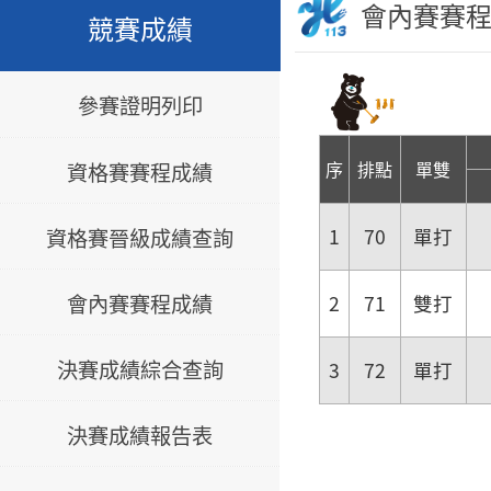
會內賽賽
競賽成績
參賽證明列印
序
排點
單雙
資格賽賽程成績
資格賽晉級成績查詢
1
70
單打
會內賽賽程成績
2
71
雙打
決賽成績綜合查詢
3
72
單打
決賽成績報告表