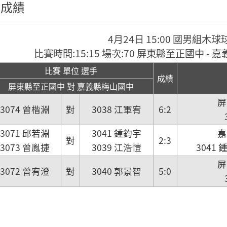
程成績
4月24日 15:00 國男組木球
比賽時間:15:15 場次:70 屏東縣至正國中 -
比賽 單位 選手
成績
屏東縣至正國中 對 嘉義縣梅山國中
屏
3074 曾楷淵
對
3038 江軍宥
6:2
3071 邱若淵
3041 鍾鈞宇
嘉
對
2:3
3073 曾胤捷
3039 江浩愷
3041 
屏
3072 曾宥澄
對
3040 郭景智
5:0