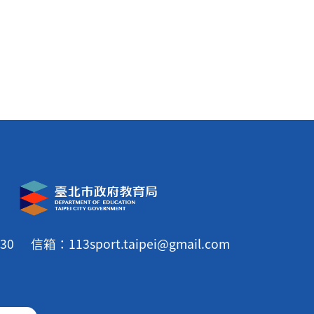
30
信箱：113sport.taipei@gmail.com