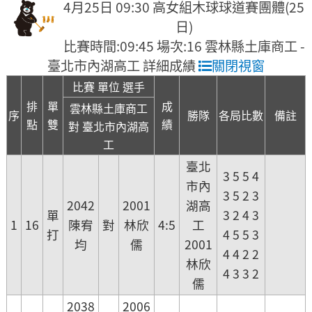
4月25日 09:30 高女組木球球道賽團體(25
日)
比賽時間:09:45 場次:16 雲林縣土庫商工 -
臺北市內湖高工 詳細成績
關閉視窗
比賽 單位 選手
排
單
成
雲林縣土庫商工
序
勝隊
各局比數
備註
點
雙
績
對 臺北市內湖高
工
臺北
3 5 5 4
市內
3 5 2 3
2042
2001
湖高
單
3 2 4 3
1
16
陳宥
對
林欣
4:5
工
打
4 5 5 3
均
儒
2001
4 4 2 2
林欣
4 3 3 2
儒
2038
2006