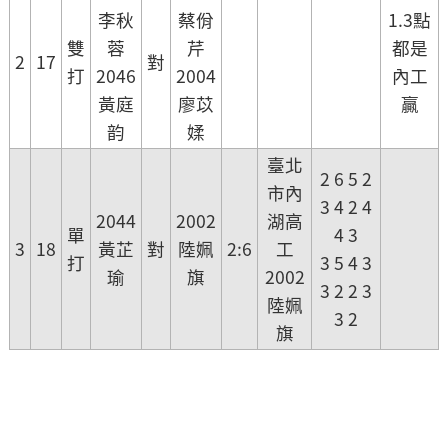
李秋
蔡佾
1.3點
雙
蓉
芹
都是
2
17
對
打
2046
2004
內工
黃庭
廖苡
贏
韵
媃
臺北
2 6 5 2
市內
3 4 2 4
2044
2002
湖高
單
4 3
3
18
黃芷
對
陸姵
2:6
工
打
3 5 4 3
瑜
旗
2002
3 2 2 3
陸姵
3 2
旗