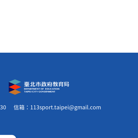
30
信箱：113sport.taipei@gmail.com