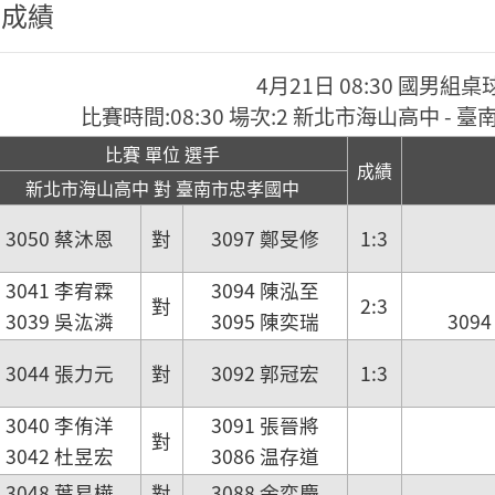
程成績
4月21日 08:30 國男組桌
比賽時間:08:30 場次:2 新北市海山高中 -
比賽 單位 選手
成績
新北市海山高中 對 臺南市忠孝國中
3050 蔡沐恩
對
3097 鄭旻修
1:3
3041 李宥霖
3094 陳泓至
對
2:3
3039 吳汯潾
3095 陳奕瑞
309
3044 張力元
對
3092 郭冠宏
1:3
3040 李侑洋
3091 張晉將
對
3042 杜昱宏
3086 温存道
3048 葉易樺
對
3088 余奕慶