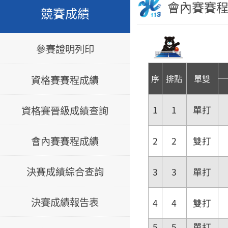
會內賽賽
競賽成績
參賽證明列印
序
排點
單雙
資格賽賽程成績
資格賽晉級成績查詢
1
1
單打
會內賽賽程成績
2
2
雙打
決賽成績綜合查詢
3
3
單打
決賽成績報告表
4
4
雙打
5
5
單打