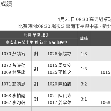
程成績
4月21日 08:30 高男組桌
比賽時間:08:30 場次:3 臺南市長榮中學 -
比賽 單位 選手
成績
臺南市長榮中學 對 新北市海山高中
1070 彭靖宥
對
1026 賴竑亦
1:3
1072 曾暐勛
1015 周奕安
對
1:3
1069 林學庸
1025 蕭惟之
101
1071 彭靖恩
對
1020 陳柏諺
3:2
1068 李柏諭
1021 陳貫志
對
3:1
1067 李昀軒
1017 姜承佑
106