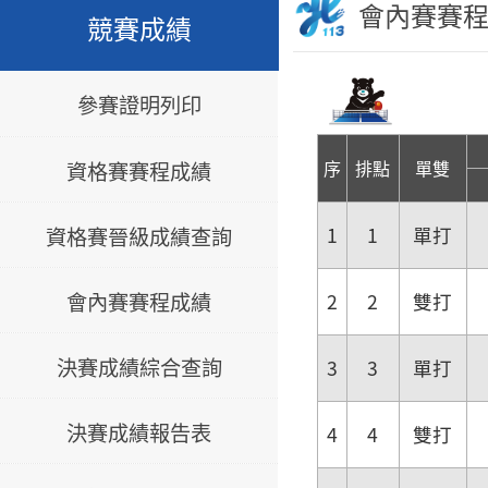
會內賽賽
競賽成績
參賽證明列印
序
排點
單雙
資格賽賽程成績
資格賽晉級成績查詢
1
1
單打
會內賽賽程成績
2
2
雙打
決賽成績綜合查詢
3
3
單打
決賽成績報告表
4
4
雙打