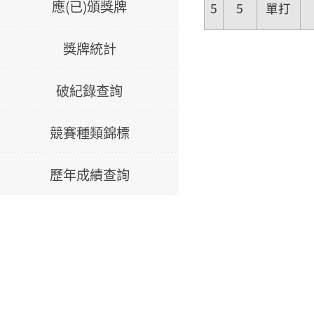
應(已)頒獎牌
5
5
單打
獎牌統計
破紀錄查詢
競賽種類錦標
歷年成績查詢