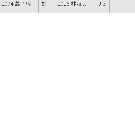
1074 蕭子睿
對
1016 林詩昊
0:3