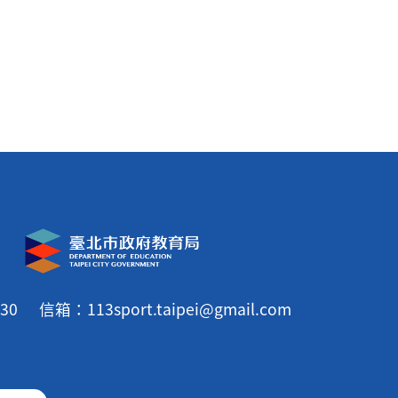
30
信箱：113sport.taipei@gmail.com