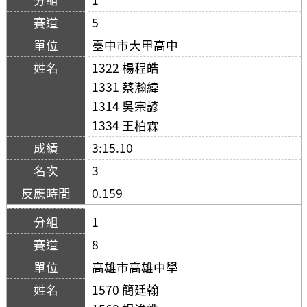
5
臺中市大甲高中
1322 楊程皓
1331 蔡瀚緯
1314 吳宗諺
1334 王柏霖
3:15.10
3
0.159
1
8
高雄市高雄中學
1570 簡廷翰