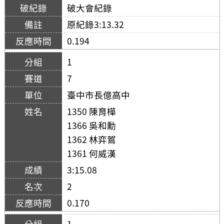
破大會紀錄
原紀錄3:13.32
0.194
1
7
臺中市長億高中
1350 陳育樺
1366 吳和勳
1362 林弈鴐
1361 何威漢
3:15.08
2
0.170
1