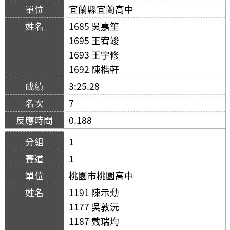
宜蘭縣宜蘭高中
1685 吳嘉笙
1695 王宥竣
1693 王宇修
1692 陳楷軒
3:25.28
7
0.188
1
1
桃園市桃園高中
1191 陳示勳
1177 吳敦沅
1187 戴瑞均