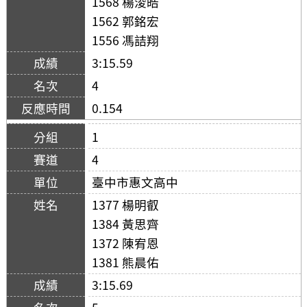
1568 楊浚皓
1562 郭銘宏
1556 馮詰翔
3:15.59
4
0.154
1
4
臺中市惠文高中
1377 楊明叡
1384 黃思齊
1372 陳宥恩
1381 熊晨佑
3:15.69