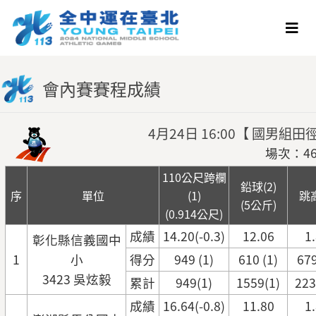
會內賽賽程成績
4月24日 16:00【 國男
場次：46
110公尺跨欄
鉛球(2)
序
單位
(1)
跳高
(5公斤)
(0.914公尺)
成績
14.20(-0.3)
12.06
1
彰化縣信義國中
1
小
得分
949 (1)
610 (1)
679
3423 吳炫毅
累計
949(1)
1559(1)
223
成績
16.64(-0.8)
11.80
1