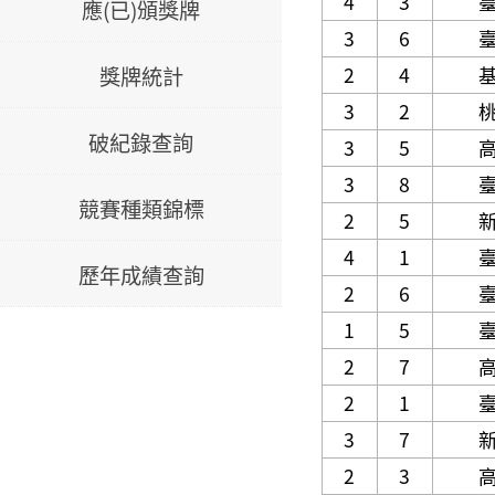
4
3
應(已)頒獎牌
3
6
獎牌統計
2
4
3
2
破紀錄查詢
3
5
3
8
競賽種類錦標
2
5
4
1
歷年成績查詢
2
6
1
5
2
7
2
1
3
7
2
3