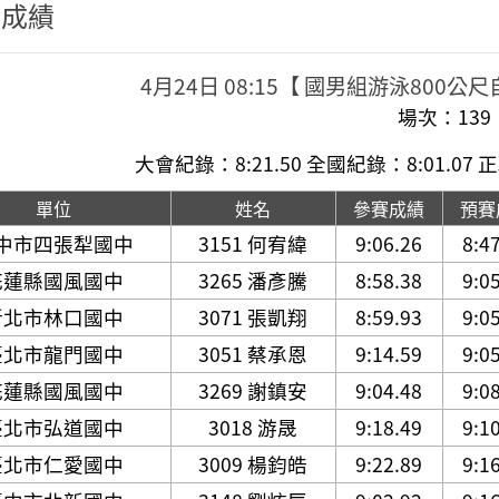
程成績
4月24日 08:15【 國男組游泳800
場次：139
大會紀錄：8:21.50 全國紀錄：8:01.07
正
單位
姓名
參賽成績
預賽
中市四張犁國中
3151 何宥緯
9:06.26
8:4
花蓮縣國風國中
3265 潘彥騰
8:58.38
9:0
新北市林口國中
3071 張凱翔
8:59.93
9:0
臺北市龍門國中
3051 蔡承恩
9:14.59
9:0
花蓮縣國風國中
3269 謝鎮安
9:04.48
9:0
臺北市弘道國中
3018 游晟
9:18.49
9:1
臺北市仁愛國中
3009 楊鈞皓
9:22.89
9:1