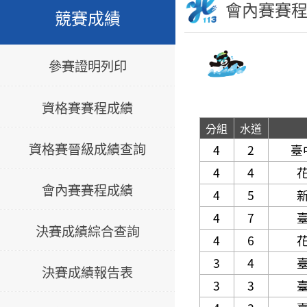
會內賽賽
競賽成績
參賽證明列印
資格賽賽程成績
分組
水道
資格賽晉級成績查詢
4
2
臺
4
4
會內賽賽程成績
4
5
4
7
決賽成績綜合查詢
4
6
3
4
決賽成績報告表
3
3