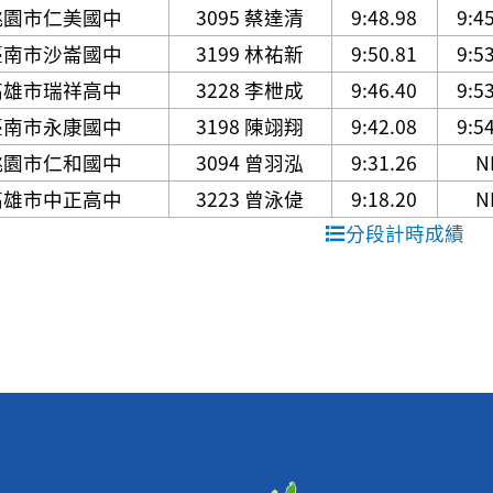
桃園市仁美國中
3095 蔡達清
9:48.98
9:4
臺南市沙崙國中
3199 林祐新
9:50.81
9:5
高雄市瑞祥高中
3228 李枻成
9:46.40
9:5
臺南市永康國中
3198 陳翊翔
9:42.08
9:5
桃園市仁和國中
3094 曾羽泓
9:31.26
N
高雄市中正高中
3223 曾泳偼
9:18.20
N
分段計時成績