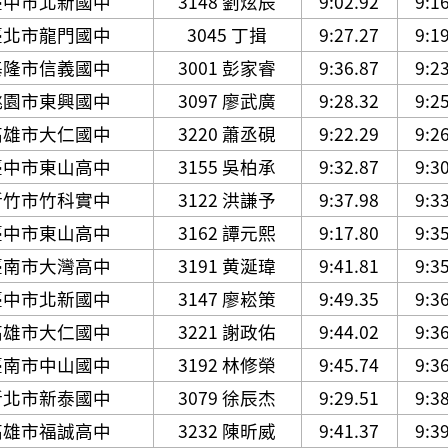
臺中市北新國中
3148 劉炫辰
9:02.92
9:1
臺北市龍門國中
3045 丁揖
9:27.27
9:1
基隆市信義國中
3001 彭家睿
9:36.87
9:2
桃園市東興國中
3097 廖武廣
9:28.32
9:2
高雄市大仁國中
3220 蕭丞硯
9:22.29
9:2
臺中市東山高中
3155 吳柏承
9:32.87
9:3
新竹市竹科實中
3122 洪謙予
9:37.98
9:3
臺中市東山高中
3162 譚元熙
9:17.80
9:3
臺南市大灣高中
3191 黄涎瑋
9:41.81
9:3
臺中市北新國中
3147 廖崧策
9:49.35
9:3
高雄市大仁國中
3221 謝政佑
9:44.02
9:3
臺南市中山國中
3192 林修榮
9:45.74
9:3
新北市新泰國中
3079 徐辰杰
9:29.51
9:3
高雄市福誠高中
3232 陳昕威
9:41.37
9:3