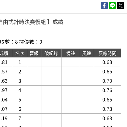
公尺自由式計時決賽慢組 】成績
取數：8 擇優數：0
成績
名次
晉級
破紀錄
備註
風速
反應時間
7.81
1
0.68
5.57
2
0.65
5.63
3
0.79
5.97
4
0.76
8.04
5
0.65
0.07
6
0.73
6.19
7
0.63