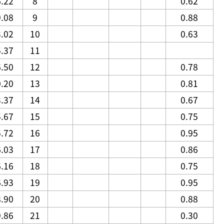
6.22
8
0.62
9.08
9
0.88
3.02
10
0.63
5.37
11
6.50
12
0.78
0.20
13
0.81
3.37
14
0.67
5.67
15
0.75
5.72
16
0.95
6.03
17
0.86
6.16
18
0.75
6.93
19
0.95
8.90
20
0.88
9.86
21
0.30