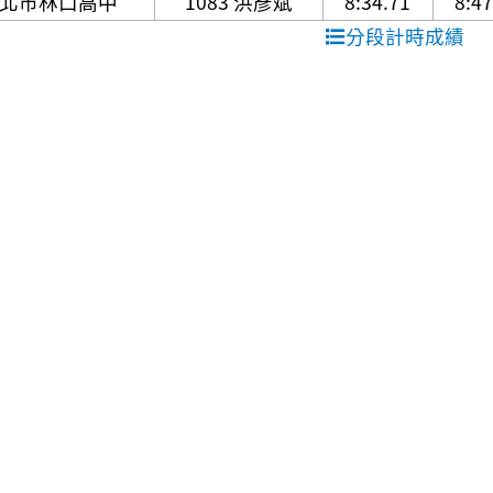
北市林口高中
1083 洪彥斌
8:34.71
8:47
分段計時成績