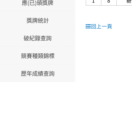
1
8
新
應(已)頒獎牌
獎牌統計
回上一頁
破紀錄查詢
競賽種類錦標
歷年成績查詢