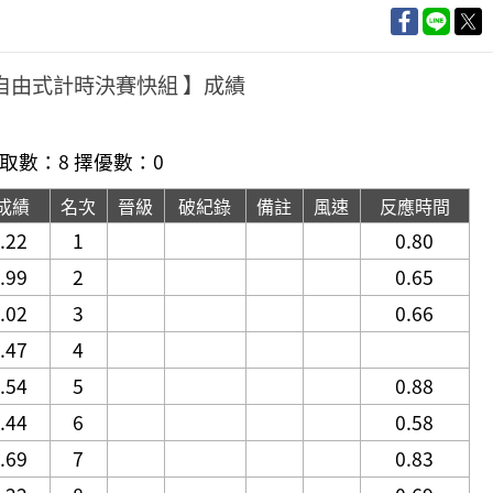
公尺自由式計時決賽快組 】成績
取數：8 擇優數：0
成績
名次
晉級
破紀錄
備註
風速
反應時間
.22
1
0.80
.99
2
0.65
.02
3
0.66
.47
4
.54
5
0.88
.44
6
0.58
.69
7
0.83