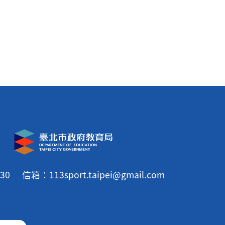
30
信箱：113sport.taipei@gmail.com