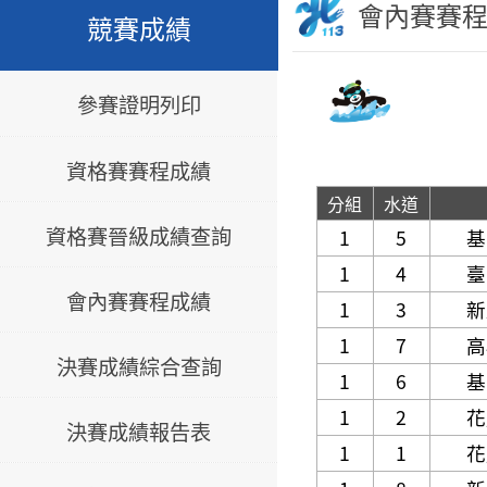
會內賽賽
競賽成績
參賽證明列印
資格賽賽程成績
分組
水道
資格賽晉級成績查詢
1
5
基
1
4
臺
會內賽賽程成績
1
3
新
1
7
高
決賽成績綜合查詢
1
6
基
1
2
花
決賽成績報告表
1
1
花