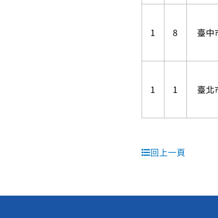
1
8
臺中
1
1
臺北
回上一頁