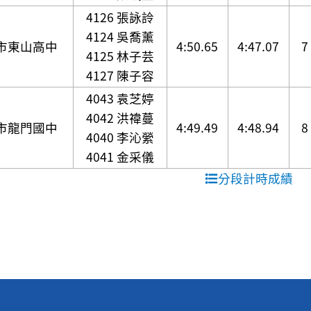
4126 張詠詅
4124 吳喬薰
市東山高中
4:50.65
4:47.07
7
4125 林子芸
4127 陳子容
4043 袁芝婷
4042 洪禕蔓
市龍門國中
4:49.49
4:48.94
8
4040 李沁縈
4041 金采儀
分段計時成績