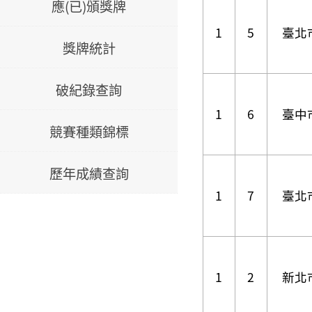
應(已)頒獎牌
1
5
臺北
獎牌統計
破紀錄查詢
1
6
臺中
競賽種類錦標
歷年成績查詢
1
7
臺北
1
2
新北