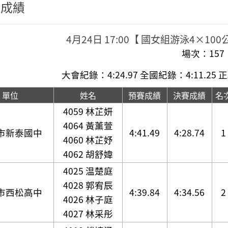
程成績
4月24日 17:00【 國女組游泳4×1
場次：157
大會紀錄：4:24.97 全國紀錄：4:11.25
正
單位
姓名
預賽成績
決賽成績
名
4059 林芷妍
4064 黃薰萱
市新泰國中
4:41.49
4:28.74
1
4060 林芷妤
4062 胡舒媁
4025 温楚庭
4028 郭宥辰
市西松高中
4:39.84
4:34.56
2
4026 林子庭
4027 林采彤