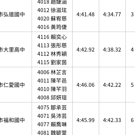
4018 趙婕涵
4012 徐滋玹
市弘道國中
4:41.48
4:34.77
3
4020 蘇宥慈
4016 黃筠倢
4116 賴奕心
4113 張彤慈
市大里高中
4:42.92
4:38.32
4
4112 林秀穎
4115 劉家茵
4006 林芷言
4011 陳芊邑
市仁愛國中
4:46.06
4:42.22
5
4010 陳芊羽
4008 邱妍瑄
4075 鄒承芸
4071 吳沛芸
市福和國中
4:45.99
4:42.33
6
4077 賴喬琳
4081 魏毓萱