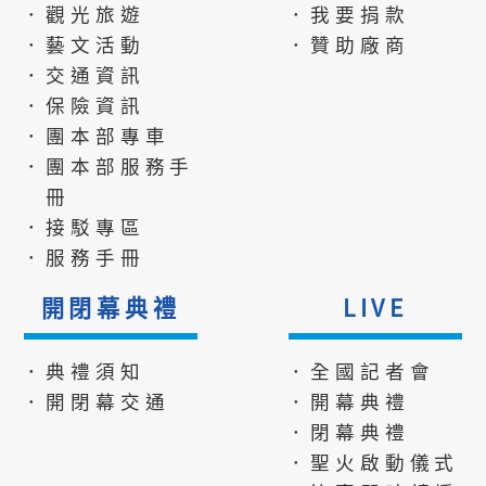
．觀光旅遊
．我要捐款
．藝文活動
．贊助廠商
．交通資訊
．保險資訊
．團本部專車
．團本部服務手
冊
．接駁專區
．服務手冊
開閉幕典禮
LIVE
．典禮須知
．全國記者會
．開閉幕交通
．開幕典禮
．閉幕典禮
．聖火啟動儀式