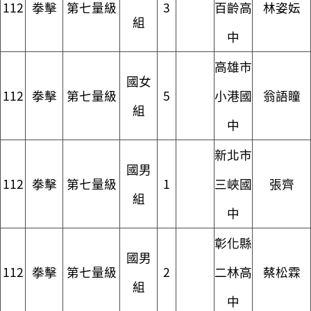
112
拳擊
第七量級
3
百齡高
林姿妘
組
中
高雄市
國女
112
拳擊
第七量級
5
小港國
翁語瞳
組
中
新北市
國男
112
拳擊
第七量級
1
三峽國
張齊
組
中
彰化縣
國男
112
拳擊
第七量級
2
二林高
蔡松霖
組
中