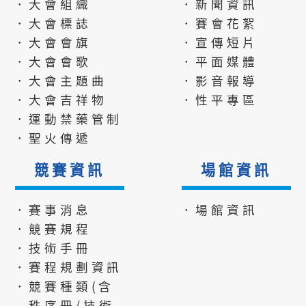
．大會組織
．新聞資訊
．大會標誌
．賽會花絮
．大會會旗
．宣傳短片
．大會會歌
．平面媒體
．大會主題曲
．影音報導
．大會吉祥物
．性平專區
．運動禁藥管制
．聖火傳遞
競賽資訊
場館資訊
．賽事消息
．場館資訊
．競賽規程
．技術手冊
．賽程規劃資訊
．競賽種類(含
秩序冊/技術