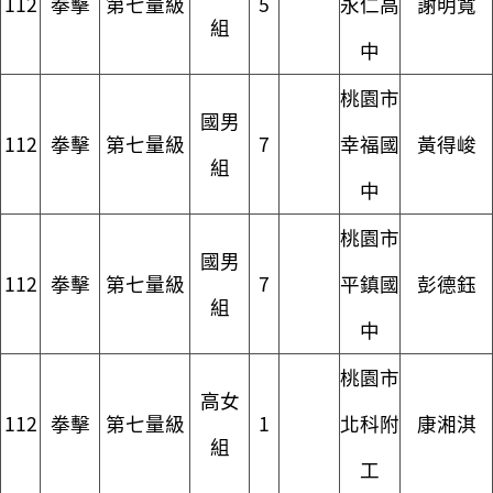
112
拳擊
第七量級
5
永仁高
謝明寬
組
中
桃園市
國男
112
拳擊
第七量級
7
幸福國
黃得峻
組
中
桃園市
國男
112
拳擊
第七量級
7
平鎮國
彭德鈺
組
中
桃園市
高女
112
拳擊
第七量級
1
北科附
康湘淇
組
工