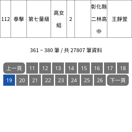
彰化縣
高女
112
拳擊
第七量級
2
二林高
王靜萱
組
中
361 ~ 380 筆 / 共 27807 筆資料