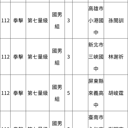
高雄市
國男
112
拳擊
第七量級
3
小港國
孫閩訓
組
中
新北市
國男
112
拳擊
第七量級
3
三峽國
林謝祈
組
中
屏東縣
國男
112
拳擊
第七量級
5
來義高
胡峻霆
組
中
臺南市
國男