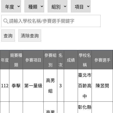
競賽種
參賽組
名
學校名
年度
參賽項目
成績
參賽選手
類
別
次
稱
臺北市
高男
112
拳擊
第一量級
3
百齡高
陳昱閔
組
中
彰化縣
高男