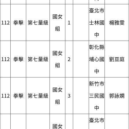
臺北市
國女
112
拳擊
第七量級
1
士林國
楊雅雯
組
中
彰化縣
國女
112
拳擊
第七量級
2
埔心國
劉亘庭
組
中
新竹市
國女
112
拳擊
第七量級
3
三民國
郭詠嫻
組
中
臺北市
國女