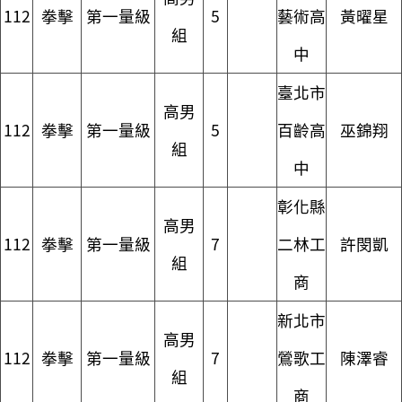
112
拳擊
第一量級
5
藝術高
黃曜星
組
中
臺北市
高男
112
拳擊
第一量級
5
百齡高
巫錦翔
組
中
彰化縣
高男
112
拳擊
第一量級
7
二林工
許閔凱
組
商
新北市
高男
112
拳擊
第一量級
7
鶯歌工
陳澤睿
組
商