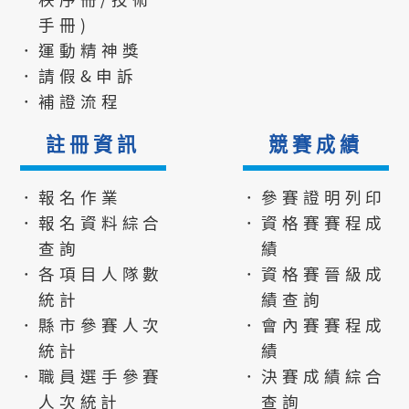
手冊)
．運動精神獎
．請假&申訴
．補證流程
註冊資訊
競賽成績
．報名作業
．參賽證明列印
．報名資料綜合
．資格賽賽程成
查詢
績
．各項目人隊數
．資格賽晉級成
統計
績查詢
．縣市參賽人次
．會內賽賽程成
統計
績
．職員選手參賽
．決賽成績綜合
人次統計
查詢