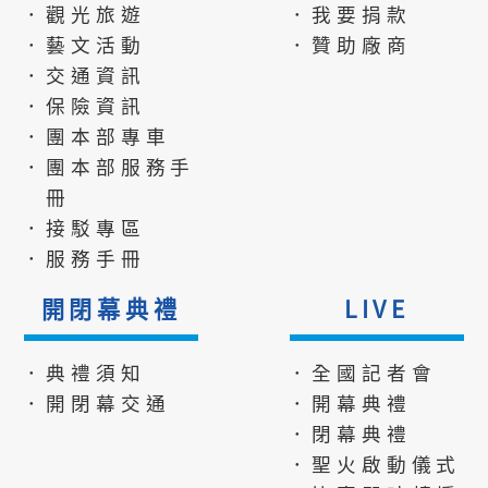
．觀光旅遊
．我要捐款
．藝文活動
．贊助廠商
．交通資訊
．保險資訊
．團本部專車
．團本部服務手
冊
．接駁專區
．服務手冊
開閉幕典禮
LIVE
．典禮須知
．全國記者會
．開閉幕交通
．開幕典禮
．閉幕典禮
．聖火啟動儀式