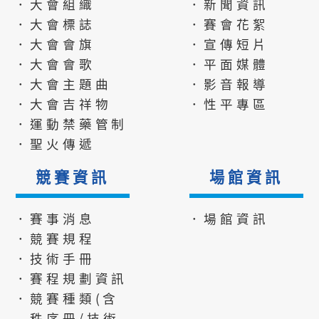
．大會組織
．新聞資訊
．大會標誌
．賽會花絮
．大會會旗
．宣傳短片
．大會會歌
．平面媒體
．大會主題曲
．影音報導
．大會吉祥物
．性平專區
．運動禁藥管制
．聖火傳遞
競賽資訊
場館資訊
．賽事消息
．場館資訊
．競賽規程
．技術手冊
．賽程規劃資訊
．競賽種類(含
秩序冊/技術