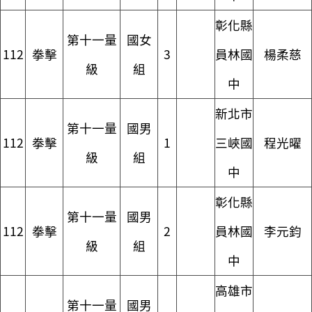
彰化縣
第十一量
國女
112
拳擊
3
員林國
楊柔慈
級
組
中
新北市
第十一量
國男
112
拳擊
1
三峽國
程光曜
級
組
中
彰化縣
第十一量
國男
112
拳擊
2
員林國
李元鈞
級
組
中
高雄市
第十一量
國男