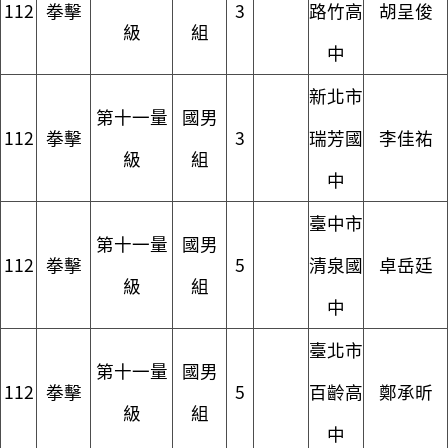
112
拳擊
3
路竹高
胡呈俊
級
組
中
新北市
第十一量
國男
112
拳擊
3
瑞芳國
李佳祐
級
組
中
臺中市
第十一量
國男
112
拳擊
5
清泉國
卓岳廷
級
組
中
臺北市
第十一量
國男
112
拳擊
5
百齡高
鄭承昕
級
組
中