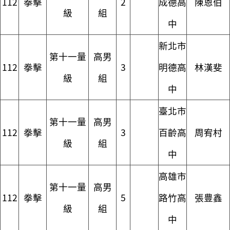
112
拳擊
2
成德高
陳恩伯
級
組
中
新北市
第十一量
高男
112
拳擊
3
明德高
林漢斐
級
組
中
臺北市
第十一量
高男
112
拳擊
3
百齡高
周宥村
級
組
中
高雄市
第十一量
高男
112
拳擊
5
路竹高
張豊鑫
級
組
中