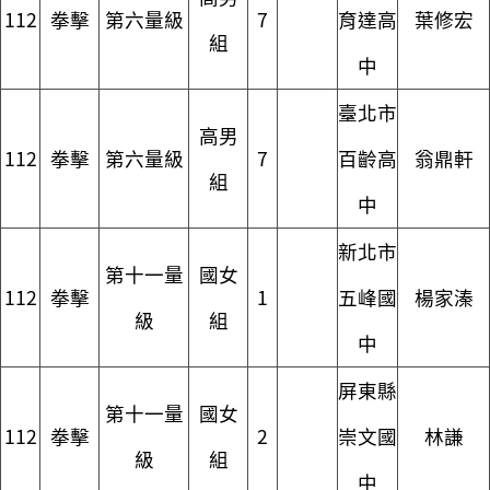
112
拳擊
第六量級
7
育達高
葉修宏
組
中
臺北市
高男
112
拳擊
第六量級
7
百齡高
翁鼎軒
組
中
新北市
第十一量
國女
112
拳擊
1
五峰國
楊家溱
級
組
中
屏東縣
第十一量
國女
112
拳擊
2
崇文國
林謙
級
組
中