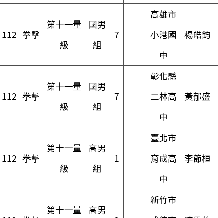
高雄市
第十一量
國男
112
拳擊
7
小港國
楊皓鈞
級
組
中
彰化縣
第十一量
國男
112
拳擊
7
二林高
黃郁盛
級
組
中
臺北市
第十一量
高男
112
拳擊
1
育成高
李節桓
級
組
中
新竹市
第十一量
高男