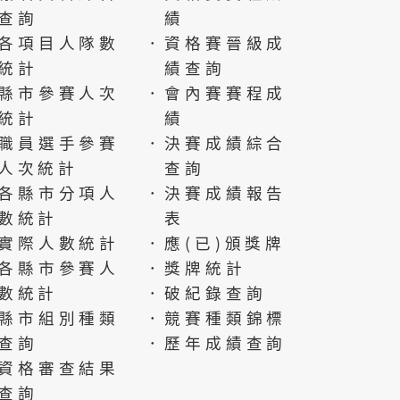
查詢
績
各項目人隊數
．資格賽晉級成
統計
績查詢
縣市參賽人次
．會內賽賽程成
統計
績
職員選手參賽
．決賽成績綜合
人次統計
查詢
各縣市分項人
．決賽成績報告
數統計
表
實際人數統計
．應(已)頒獎牌
各縣市參賽人
．獎牌統計
數統計
．破紀錄查詢
縣市組別種類
．競賽種類錦標
查詢
．歷年成績查詢
資格審查結果
查詢