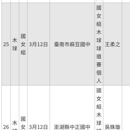
國
女
組
木
國
木
球
25
女
3月12日
臺南市麻豆國中
王柔之
球
球
組
道
賽
個
人
國
女
組
木
國
木
球
26
女
3月12日
澎湖縣中正國中
吳姝璇