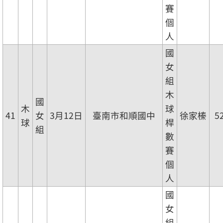
賽
個
人
國
女
組
木
國
木
球
41
女
3月12日
臺南市和順國中
徐家榛
5
球
桿
組
數
賽
個
人
國
女
組