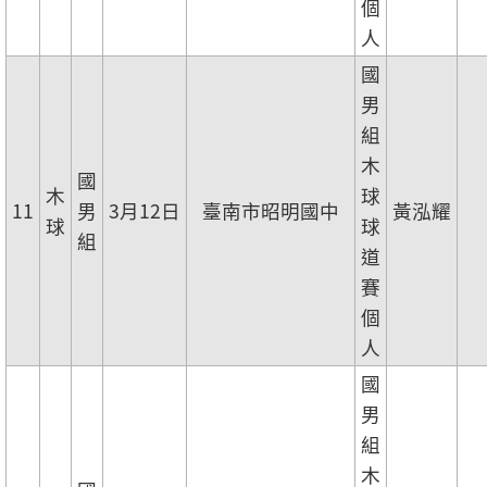
個
人
國
男
組
木
國
木
球
11
男
3月12日
臺南市昭明國中
黃泓耀
球
球
組
道
賽
個
人
國
男
組
木