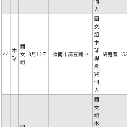
個
人
國
女
組
木
國
木
球
44
女
3月12日
臺南市麻豆國中
胡菀庭
5
球
桿
組
數
賽
個
人
國
女
組
木
國