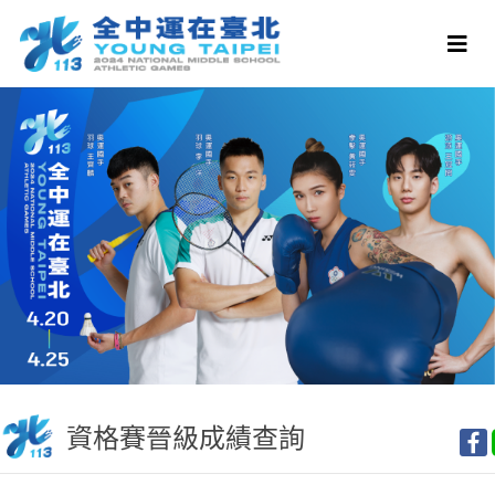
資格賽晉級成績查詢