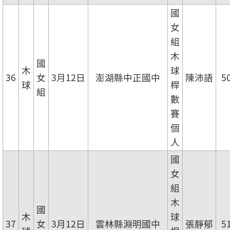
國
女
組
木
國
木
球
36
女
3月12日
澎湖縣中正國中
陳沛語
5
球
桿
組
數
賽
個
人
國
女
組
木
國
木
球
37
女
3月12日
雲林縣淵明國中
張靜郁
5