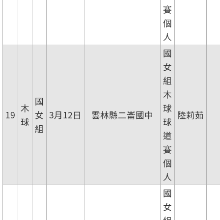
賽
個
人
國
女
組
木
國
木
球
19
女
3月12日
雲林縣二崙國中
陸莉茹
球
球
組
道
賽
個
人
國
女