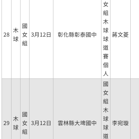
女
組
木
國
木
球
28
女
3月12日
彰化縣彰泰國中
蔣文菱
球
球
組
道
賽
個
人
國
女
組
木
國
木
球
29
女
3月12日
雲林縣大埤國中
李宛璇
球
球
組
道