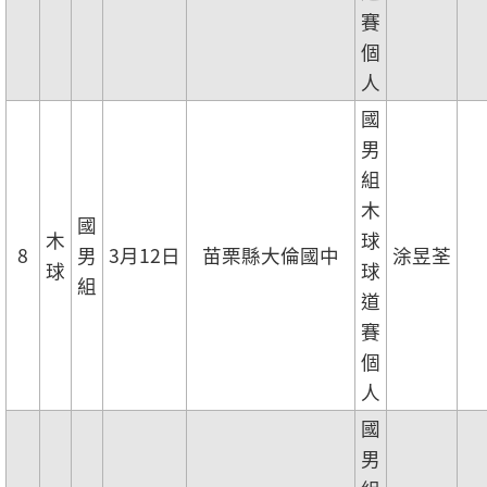
賽
個
人
國
男
組
木
國
木
球
8
男
3月12日
苗栗縣大倫國中
涂昱荃
球
球
組
道
賽
個
人
國
男