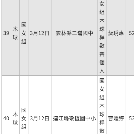
女
組
木
國
木
球
39
女
3月12日
雲林縣二崙國中
詹琇惠
5
球
桿
組
數
賽
個
人
國
女
組
木
國
木
球
40
女
3月12日
連江縣敬恆國中小
曹媛婷
5
球
桿
組
數