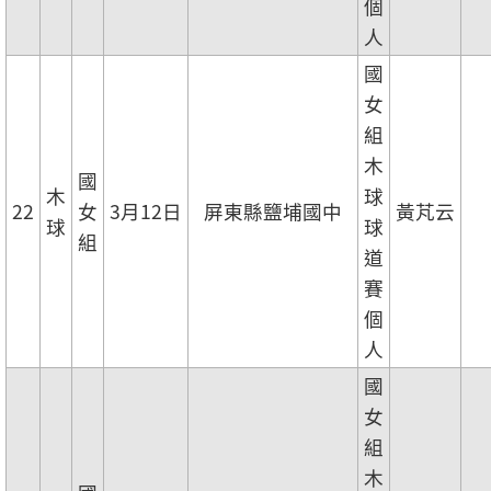
個
人
國
女
組
木
國
木
球
22
女
3月12日
屏東縣鹽埔國中
黃芃云
球
球
組
道
賽
個
人
國
女
組
木