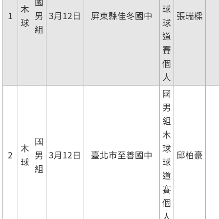
國
木
球
1
男
3月12日
屏東縣佳冬國中
張瑞樑
球
球
組
道
賽
個
人
國
男
組
木
國
木
球
2
男
3月12日
臺北市至善國中
邱柏豪
球
球
組
道
賽
個
人