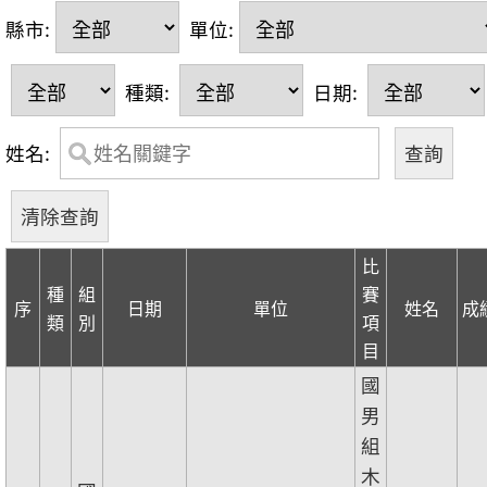
縣市:
單位:
種類:
日期:
姓名:
比
種
組
賽
序
日期
單位
姓名
成
類
別
項
目
國
男
組
木