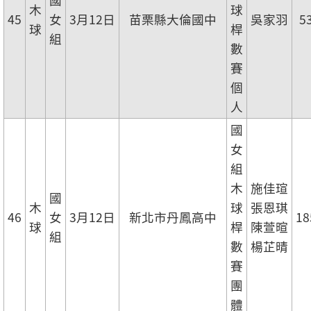
木
球
45
女
3月12日
苗栗縣大倫國中
吳家羽
5
球
桿
組
數
賽
個
人
國
女
組
木
施佳瑄
國
木
球
張恩琪
46
女
3月12日
新北市丹鳳高中
18
球
桿
陳萱暄
組
數
楊芷晴
賽
團
體