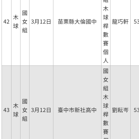
木
國
木
球
42
女
3月12日
苗栗縣大倫國中
龍巧軒
5
球
桿
組
數
賽
個
人
國
女
組
木
國
木
球
43
女
3月12日
臺中市新社高中
劉耘岑
5
球
桿
組
數
賽