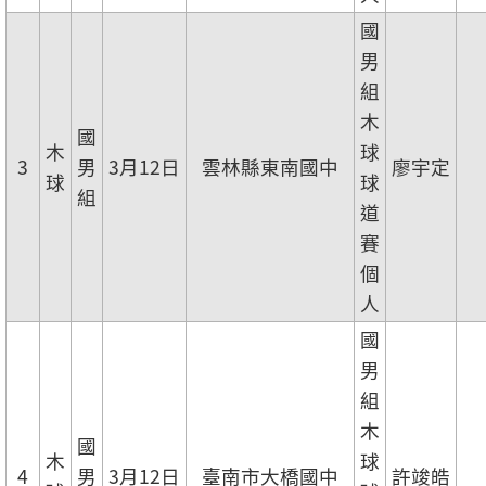
國
男
組
木
國
木
球
3
男
3月12日
雲林縣東南國中
廖宇定
球
球
組
道
賽
個
人
國
男
組
木
國
木
球
4
男
3月12日
臺南市大橋國中
許竣皓