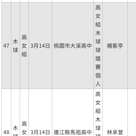
高
女
組
木
高
木
球
47
女
3月14日
桃園市大溪高中
楊紫亭
球
球
組
道
賽
個
人
高
女
組
木
高
木
球
48
女
3月14日
連江縣馬祖高中
林承萱