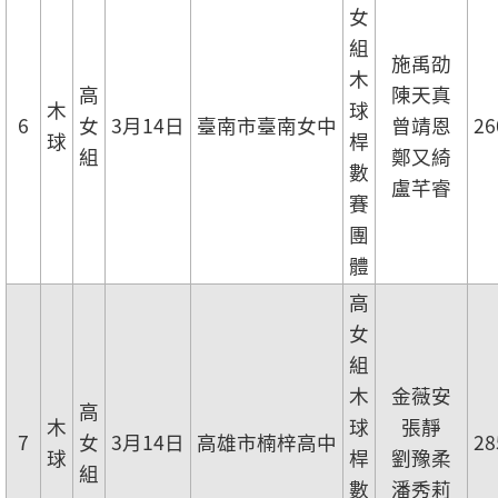
女
組
施禹劭
木
高
陳天真
木
球
6
女
3月14日
臺南市臺南女中
曾靖恩
26
球
桿
組
鄭又綺
數
盧芊睿
賽
團
體
高
女
組
木
金薇安
高
木
球
張靜
7
女
3月14日
高雄市楠梓高中
28
球
桿
劉豫柔
組
數
潘秀莉