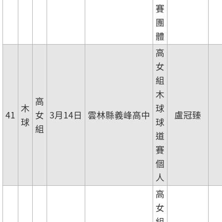
賽
團
體
高
女
組
木
高
木
球
41
女
3月14日
雲林縣義峰高中
盧冠臻
球
球
組
道
賽
個
人
高
女
組