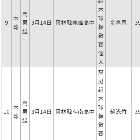
組
木
高
木
球
9
男
3月14日
雲林縣義峰高中
金喜恩
3
球
桿
組
數
賽
個
人
高
男
組
木
高
木
球
10
男
3月14日
雲林縣斗南高中
蘇泳竹
3
球
桿
組
數
賽