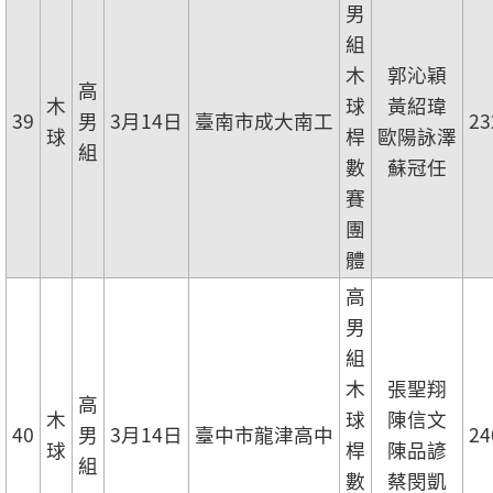
男
組
木
郭沁穎
高
木
球
黃紹瑋
39
男
3月14日
臺南市成大南工
23
球
桿
歐陽詠澤
組
數
蘇冠任
賽
團
體
高
男
組
木
張聖翔
高
木
球
陳信文
40
男
3月14日
臺中市龍津高中
24
球
桿
陳品諺
組
數
蔡閔凱