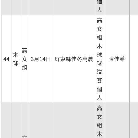
個
人
高
女
組
木
高
木
球
44
女
3月14日
屏東縣佳冬高農
陳佳蓁
球
球
組
道
賽
個
人
高
女
組
木
高