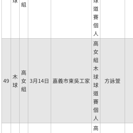
球
球
組
道
賽
個
人
高
女
組
木
高
木
球
49
女
3月14日
嘉義市東吳工家
方詠萱
球
球
組
道
賽
個
人
高