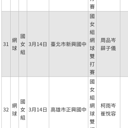
賽
國
女
組
國
網
網
周品岑
31
女
3月14日
臺北市新興國中
球
球
薛子儀
組
雙
打
賽
國
女
組
國
網
網
柯雨岑
32
女
3月14日
高雄市正興國中
球
球
崔悅容
組
雙