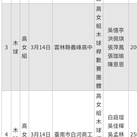
高
女
組
吳憶亭
木
高
洪佩琪
木
球
3
女
3月14日
雲林縣義峰高中
張萍鳳
20
球
桿
組
張珈瑜
數
陳恩恩
賽
團
體
高
女
組
白庭瑄
木
高
吳佳樺
木
球
4
女
3月14日
臺南市白河商工
吳孟秝
25