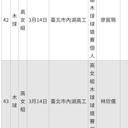
木
高
木
球
42
女
3月14日
臺北市內湖高工
廖宸珮
球
球
組
道
賽
個
人
高
女
組
木
高
木
球
43
女
3月14日
臺北市內湖高工
林欣儒
球
球
組
道
賽