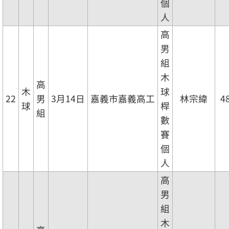
個
人
高
男
組
木
高
木
球
22
男
3月14日
嘉義市嘉義高工
林宗緯
4
球
桿
組
數
賽
個
人
高
男
組
木