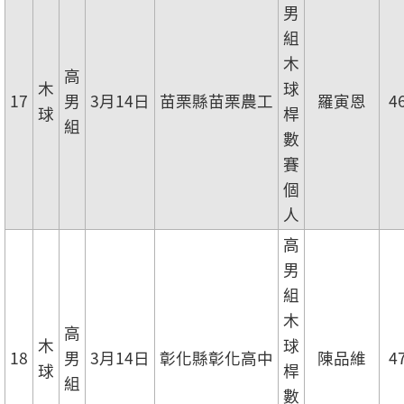
男
組
木
高
木
球
17
男
3月14日
苗栗縣苗栗農工
羅寅恩
4
球
桿
組
數
賽
個
人
高
男
組
木
高
木
球
18
男
3月14日
彰化縣彰化高中
陳品維
4
球
桿
組
數