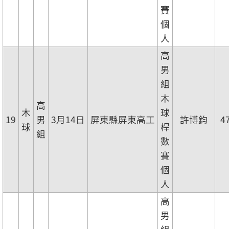
賽
個
人
高
男
組
木
高
木
球
19
男
3月14日
屏東縣屏東高工
許博鈞
4
球
桿
組
數
賽
個
人
高
男