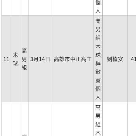
個
人
高
男
組
木
高
木
球
11
男
3月14日
高雄市中正高工
劉植安
4
球
桿
組
數
賽
個
人
高
男
組
木