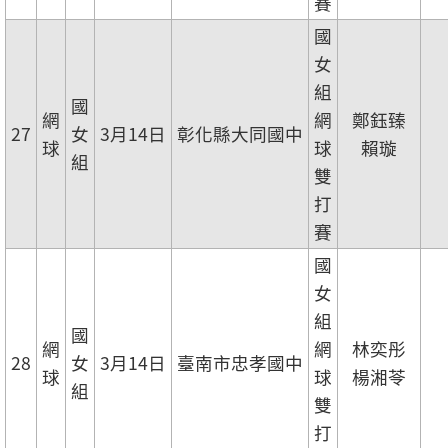
賽
國
女
組
國
網
網
鄭鈺臻
27
女
3月14日
彰化縣大同國中
球
球
賴璇
組
雙
打
賽
國
女
組
國
網
網
林奕彤
28
女
3月14日
臺南市忠孝國中
球
球
楊湘苓
組
雙
打