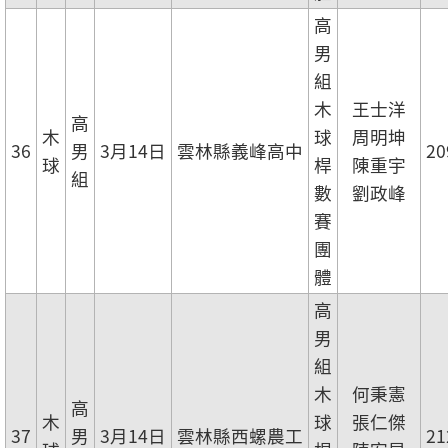
高
男
組
木
王士洋
高
木
球
周明坤
36
男
3月14日
雲林縣義峰高中
20
球
桿
陳重宇
組
數
劉政峰
賽
團
體
高
男
組
木
何秉憲
高
木
球
張仁傑
37
男
3月14日
雲林縣西螺農工
21