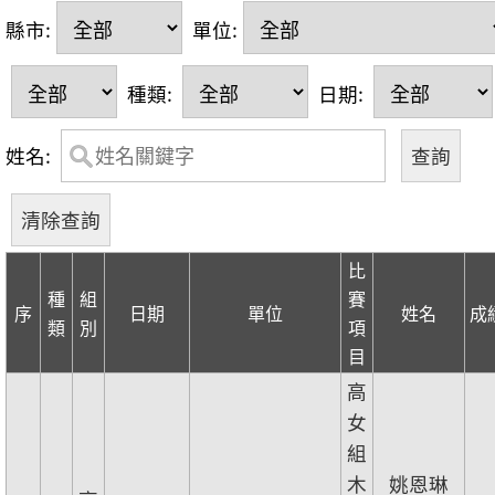
縣市:
單位:
種類:
日期:
姓名:
比
種
組
賽
序
日期
單位
姓名
成
類
別
項
目
高
女
組
木
姚恩琳