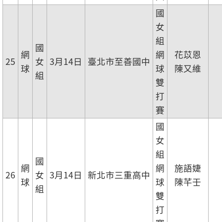
國
女
組
國
網
網
花苡恩
25
女
3月14日
臺北市至善國中
球
球
陳又維
組
雙
打
賽
國
女
組
國
網
網
施語婕
26
女
3月14日
新北市三重高中
球
球
陳芊壬
組
雙
打