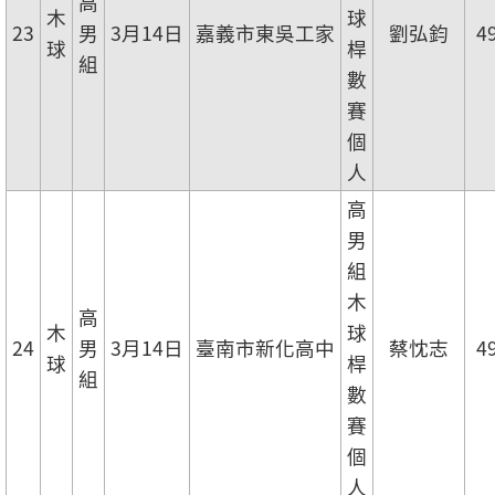
高
木
球
23
男
3月14日
嘉義市東吳工家
劉弘鈞
4
球
桿
組
數
賽
個
人
高
男
組
木
高
木
球
24
男
3月14日
臺南市新化高中
蔡忱志
4
球
桿
組
數
賽
個
人