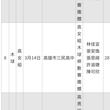
賽
團
體
高
女
組
林佳宜
木
高
張安逸
木
球
8
女
3月14日
高雄市三民高中
張恩綺
28
球
桿
組
許渝婕
數
陳可欣
賽
團
體
高
男