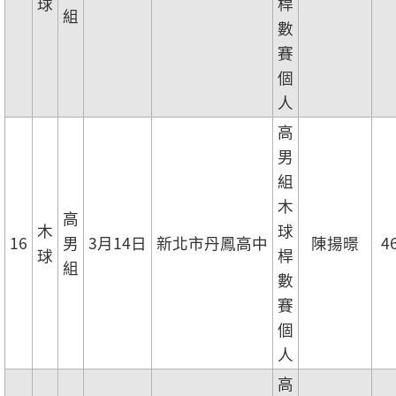
球
桿
組
數
賽
個
人
高
男
組
木
高
木
球
16
男
3月14日
新北市丹鳳高中
陳揚暻
4
球
桿
組
數
賽
個
人
高