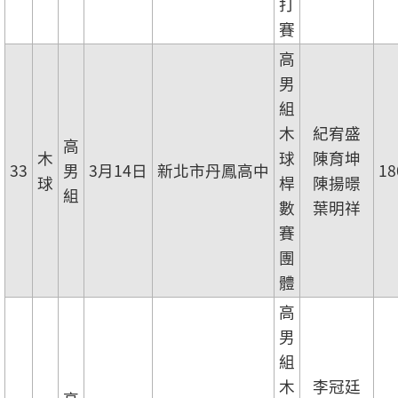
打
賽
高
男
組
木
紀宥盛
高
木
球
陳育坤
33
男
3月14日
新北市丹鳳高中
18
球
桿
陳揚暻
組
數
葉明祥
賽
團
體
高
男
組
木
李冠廷