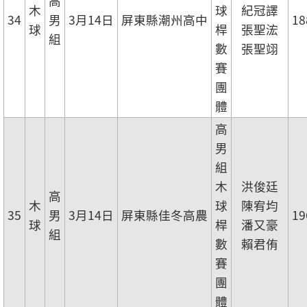
高
木
球
紀冠譯
34
男
3月14日
屏東縣潮州高中
18
球
桿
張聖浤
組
數
張聖翊
賽
團
體
高
男
組
木
洪俊廷
高
木
球
陳宥均
35
男
3月14日
屏東縣佳冬高農
19
球
桿
潘又豪
組
數
賴君侑
賽
團
體