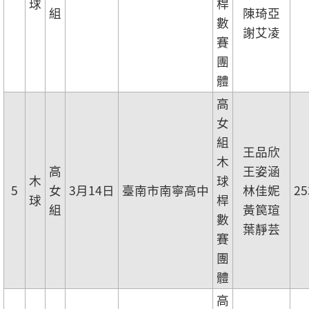
球
桿
組
陳琦亞
數
謝艾凌
賽
團
體
高
女
組
王品欣
木
高
王姿涵
木
球
5
女
3月14日
臺南市南寧高中
林佳妮
25
球
桿
組
黃笢瑄
數
葉靜芸
賽
團
體
高