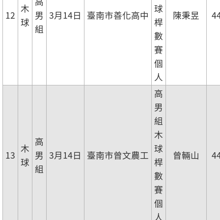
高
木
球
12
男
3月14日
臺南市善化高中
陳秉昱
4
球
桿
組
數
賽
個
人
高
男
組
木
高
木
球
13
男
3月14日
臺南市曾文農工
曾輛山
4
球
桿
組
數
賽
個
人