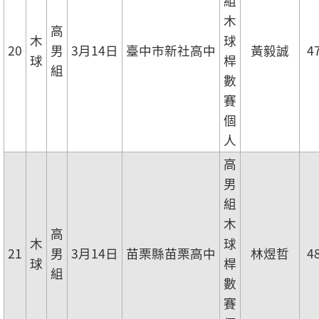
組
木
高
木
球
20
男
3月14日
臺中市新社高中
黃毅誠
4
球
桿
組
數
賽
個
人
高
男
組
木
高
木
球
21
男
3月14日
苗栗縣苗栗高中
林煜哲
4
球
桿
組
數
賽