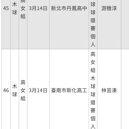
木
球
45
女
3月14日
新北市丹鳳高中
游雅淳
球
球
組
道
賽
個
人
高
女
組
木
高
木
球
46
女
3月14日
臺南市新化高工
林芸溱
球
球
組
道
賽
個
人