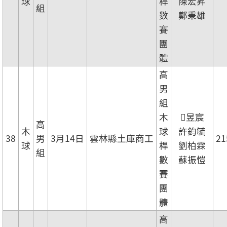
球
桿
陳宏昇
組
數
鄭秉雄
賽
團
體
高
男
組
木
𡍼昱宸
高
木
球
許鈞毓
38
男
3月14日
雲林縣土庫商工
21
球
桿
劉柏霖
組
數
蘇振愷
賽
團
體
高