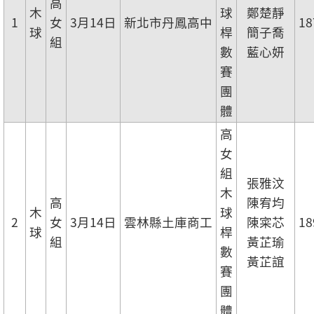
高
木
球
鄭楚靜
1
女
3月14日
新北市丹鳳高中
18
球
桿
簡子喬
組
數
藍心妍
賽
團
體
高
女
組
張雅汶
木
高
陳宥均
木
球
2
女
3月14日
雲林縣土庫商工
陳寀芯
18
球
桿
組
黃芷瑜
數
黃芷誼
賽
團
體