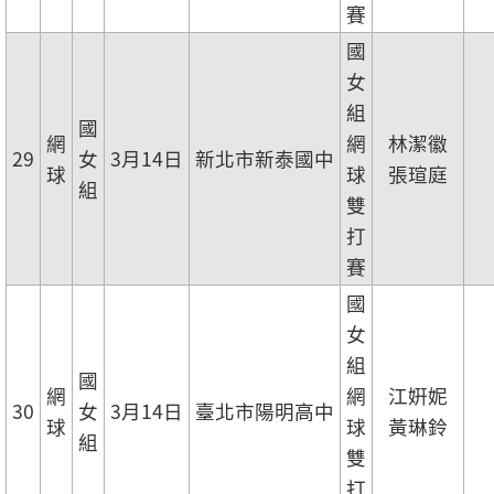
賽
國
女
組
國
網
網
林潔徽
29
女
3月14日
新北市新泰國中
球
球
張瑄庭
組
雙
打
賽
國
女
組
國
網
網
江姸妮
30
女
3月14日
臺北市陽明高中
球
球
黃琳鈴
組
雙
打