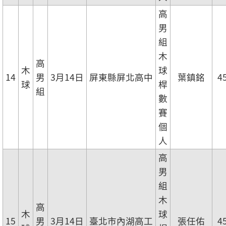
高
男
組
木
高
木
球
14
男
3月14日
屏東縣屏北高中
葉鎮銘
4
球
桿
組
數
賽
個
人
高
男
組
木
高
木
球
15
男
3月14日
臺北市內湖高工
張任佑
4