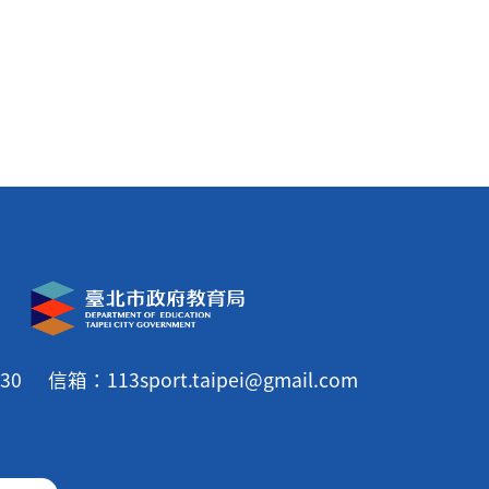
30
信箱：113sport.taipei@gmail.com