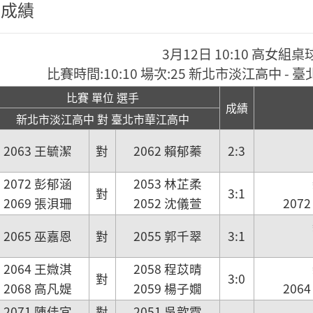
程成績
3月12日 10:10 高女組桌
比賽時間:10:10 場次:25 新北市淡江高中 -
比賽 單位 選手
成績
新北市淡江高中 對 臺北市華江高中
2063 王毓潔
對
2062 賴郁蓁
2:3
2072 彭郁涵
2053 林芷柔
對
3:1
2069 張浿珊
2052 沈儀萱
207
2065 巫嘉恩
對
2055 郭千翠
3:1
2064 王媺淇
2058 程苡晴
對
3:0
2068 高凡媞
2059 楊子嫺
206
2071 陳佳宜
對
2051 吳歆霓