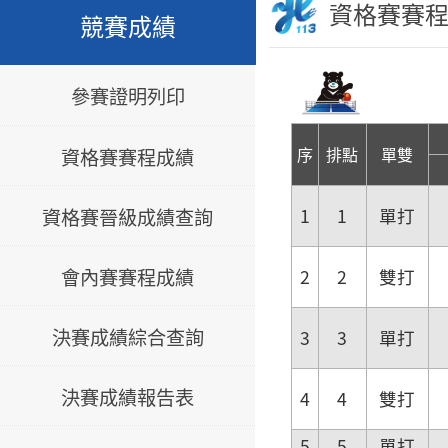
資格賽賽
競賽成績
參賽證明列印
序
排點
單雙
資格賽賽程成績
資格賽晉級成績查詢
1
1
單打
會內賽賽程成績
2
2
雙打
決賽成績綜合查詢
3
3
單打
決賽成績報告表
4
4
雙打
5
5
單打