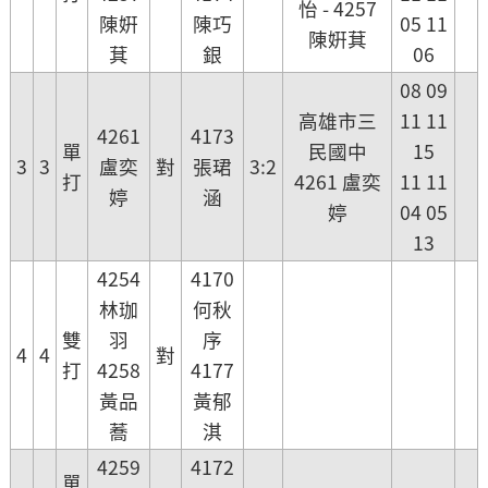
怡 - 4257
陳姸
陳巧
05 11
陳姸萁
萁
銀
06
08 09
高雄市三
11 11
4261
4173
單
民國中
15
3
3
盧奕
對
張珺
3:2
打
4261 盧奕
11 11
婷
涵
婷
04 05
13
4254
4170
林珈
何秋
雙
羽
序
4
4
對
打
4258
4177
黃品
黃郁
蕎
淇
4259
4172
單