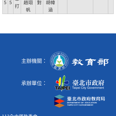
5
5
趙珝
對
胡幃
打
帆
涵
主辦機關：
承辦單位：