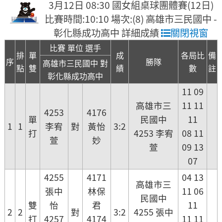
3月12日 08:30 國女組桌球團體賽(12日)
比賽時間:10:10 場次:(8) 高雄市三民國中 -
彰化縣成功高中 詳細成績
關閉視窗
比賽 單位 選手
排
單
成
各局比
備
序
勝隊
高雄市三民國中 對
點
雙
績
數
註
彰化縣成功高中
11 09
高雄市三
11 11
4253
4176
單
民國中
11
1
1
李宥
對
黃怡
3:2
打
4253 李宥
08 11
萱
妙
萱
09 13
07
4255
4171
04 13
高雄市三
張中
林保
11 06
民國中
雙
怡
君
11
2
2
對
3:2
4255 張中
打
4257
4174
11 11