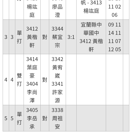
帆 - 3413
楊竑
廖品
11 02
楊竑庭
庭
澄
06
宜蘭縣中
09 11
3412
3344
單
華國中
14 11
3
3
黃楷
對
蔡宜
3:1
打
3412 黃楷
11 07
軒
宗
軒
12 05
3414
3342
葉庭
黃宥
雙
豪
崴
4
4
對
打
3404
3341
李尚
許家
澤
源
3405
3338
單
5
5
李岳
對
周祖
打
承
安