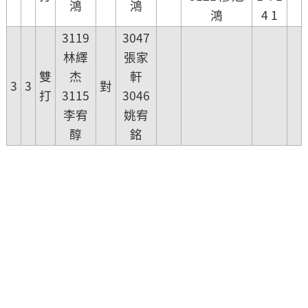
鴻
鴻
鴻
4 1
3119
3047
林繹
張家
雙
杰
軒
3
3
對
打
3115
3046
李宥
姚宥
醇
銘