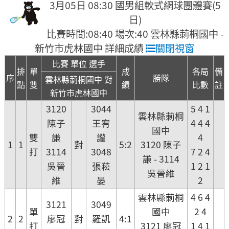
3月05日 08:30 國男組軟式網球團體賽(5
日)
比賽時間:08:40 場次:40 雲林縣莿桐國中 -
新竹市虎林國中 詳細成績
關閉視窗
比賽 單位 選手
排
單
成
各局
備
序
勝隊
雲林縣莿桐國中 對
點
雙
績
比數
註
新竹市虎林國中
3120
3044
5 4 1
雲林縣莿桐
陳子
王宥
4 4 4
國中
雙
謙
讙
4
1
1
對
5:2
3120 陳子
打
3114
3048
7 2 4
謙 - 3114
吳晉
張菘
1 2 1
吳晉維
維
晏
2
雲林縣莿桐
4 6 4
3121
3049
單
國中
2 4
2
2
廖冠
對
羅凱
4:1
打
3121 廖冠
1 4 1