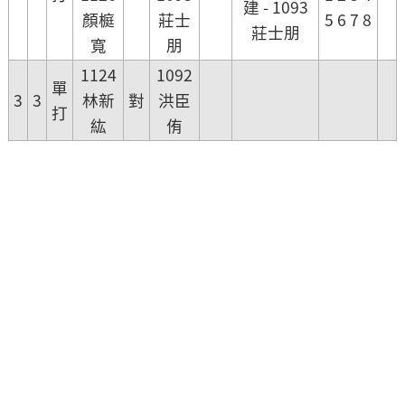
建 - 1093
顏榳
莊士
5 6 7 8
莊士朋
寬
朋
1124
1092
單
3
3
林新
對
洪臣
打
紘
侑