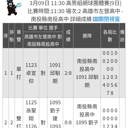
3月09日 11:30 高男組網球團體賽(9日)
比賽時間:11:30 場次:2 高雄市左營高中 -
南投縣南投高中 詳細成績
關閉視窗
比賽 單位 選手
排
單
成
各局比
備
序
勝隊
高雄市左營高中 對
點
雙
績
數
註
南投縣南投高中
0 0 1 0
南投縣南
0 2 0 0
1123
1091
單
投高中
0 0
1
1
卓宣
對
邱馴
2:8
打
1091 邱馴
1 2 0 3
仰
期
期
4 0 5 6
7 8
1125
1095
南投縣南
孫聖
劉子
0 0 0 0
投高中
雙
翔
建
0 0 0 0
2
2
對
0:8
1095 劉子
打
1126
1093
1 2 3 4