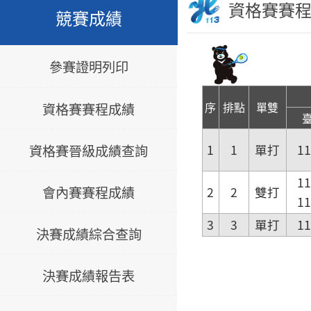
資格賽賽
競賽成績
參賽證明列印
序
排點
單雙
資格賽賽程成績
資格賽晉級成績查詢
1
1
單打
1
1
會內賽賽程成績
2
2
雙打
1
3
3
單打
1
決賽成績綜合查詢
決賽成績報告表