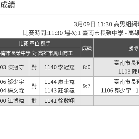
程成績
3月09日 11:30 高男組
比賽時間:11:30 場次:1 臺南市長榮中學 -
比賽 單位 選手
成績
勝隊
臺南市長榮中學 對 高雄市鳳山商工
臺南市長
103 陳冠守
對
1140 李冠霆
8:0
1103 
106 鄒少宇
1144 廖士寬
臺南市長
對
9:7
104 楊文霖
1143 莊承羲
1106 鄒少宇 - 
100 江博暐
對
1141 徐啟翔