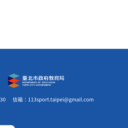
30
信箱：113sport.taipei@gmail.com