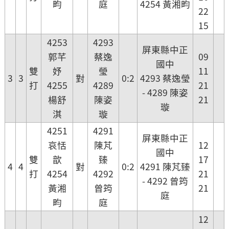
畇
庭
4254 黃湘畇
22
15
4253
4293
屏東縣中正
郭芊
蔡逸
09
國中
雙
妤
瑩
11
3
3
對
0:2
4293 蔡逸瑩
打
4255
4289
21
- 4289 陳姿
楊舒
陳姿
21
璇
淇
璇
4251
4291
屏東縣中正
哀恬
陳芃
12
國中
雙
歆
臻
17
4
4
對
0:2
4291 陳芃臻
打
4254
4292
21
- 4292 曾筠
黃湘
曾筠
21
庭
畇
庭
12