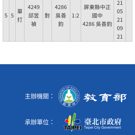
21
4249
4286
屏東縣中正
單
05
5
5
邱昱
對
吳善
1:2
國中
打
21
禎
鈞
4286 吳善鈞
09
21
主辦機關：
承辦單位：