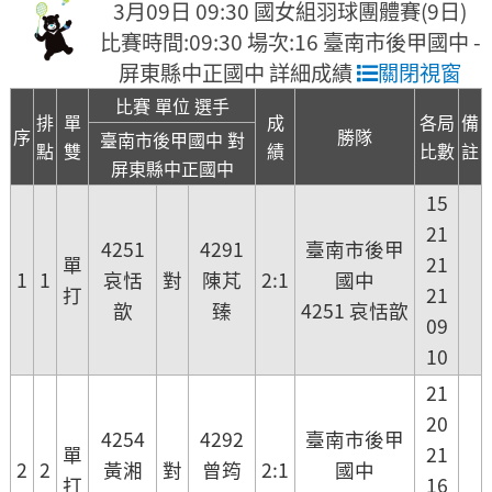
3月09日 09:30 國女組羽球團體賽(9日)
比賽時間:09:30 場次:16 臺南市後甲國中 -
屏東縣中正國中 詳細成績
關閉視窗
比賽 單位 選手
排
單
成
各局
備
序
勝隊
臺南市後甲國中 對
點
雙
績
比數
註
屏東縣中正國中
15
21
4251
4291
臺南市後甲
單
21
1
1
哀恬
對
陳芃
2:1
國中
打
21
歆
臻
4251 哀恬歆
09
10
21
20
4254
4292
臺南市後甲
單
21
2
2
黃湘
對
曾筠
2:1
國中
打
16