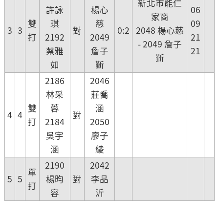
新北市能仁
許詠
楊心
06
家商
雙
琪
慈
09
3
3
對
0:2
2048 楊心慈
打
2192
2049
21
- 2049 詹子
蔡雅
詹子
21
斳
如
斳
2186
2046
林采
莊喬
雙
蓉
涵
4
4
對
打
2184
2050
吳宇
廖子
涵
綾
2190
2042
單
5
5
楊昀
對
李品
打
容
沂