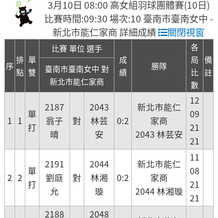
3月10日 08:00 高女組羽球團體賽(10日)
比賽時間:09:30 場次:10 臺南市臺南女中 -
新北市能仁家商 詳細成績
關閉視窗
各
比賽 單位 選手
排
單
成
局
備
序
勝隊
臺南市臺南女中 對
點
雙
績
比
註
新北市能仁家商
數
12
2187
2043
新北市能仁
單
09
1
1
翁子
對
林芸
0:2
家商
打
21
晴
安
2043 林芸安
21
11
2191
2044
新北市能仁
單
08
2
2
劉庭
對
林湘
0:2
家商
打
21
允
璇
2044 林湘璇
21
2188
2048