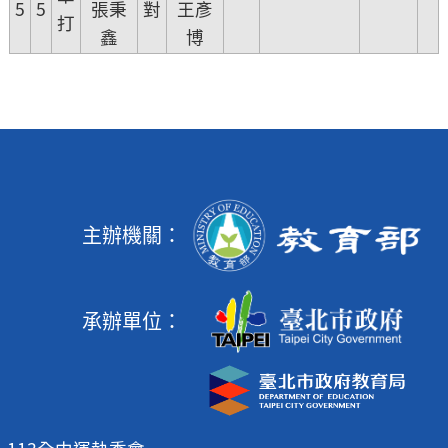
5
5
張秉
對
王彥
打
鑫
博
主辦機關：
承辦單位：