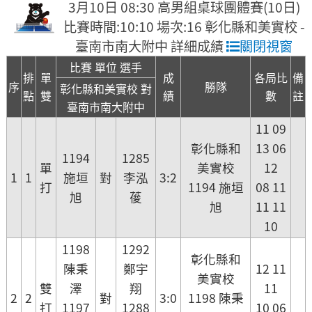
3月10日 08:30 高男組桌球團體賽(10日)
比賽時間:10:10 場次:16 彰化縣和美實校 -
臺南市南大附中 詳細成績
關閉視窗
比賽 單位 選手
排
單
成
各局比
備
序
勝隊
彰化縣和美實校 對
點
雙
績
數
註
臺南市南大附中
11 09
彰化縣和
13 06
1194
1285
單
美實校
12
1
1
施垣
對
李泓
3:2
打
1194 施垣
08 11
旭
葰
旭
11 11
10
1198
1292
彰化縣和
陳秉
鄭宇
12 11
美實校
雙
澤
翔
11
2
2
對
3:0
1198 陳秉
打
1197
1288
10 06