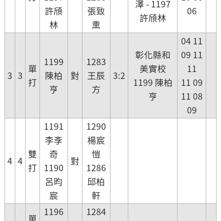
澤 - 1197
許頎
張致
06
許頎林
林
熏
04 11
彰化縣和
09 11
1199
1283
單
美實校
11
3
3
陳柏
對
王辰
3:2
打
1199 陳柏
11 09
亨
方
亨
11 08
09
1191
1290
李斈
楊宸
雙
奇
愷
4
4
對
打
1190
1286
呂昀
邱柏
宸
軒
1196
1284
單