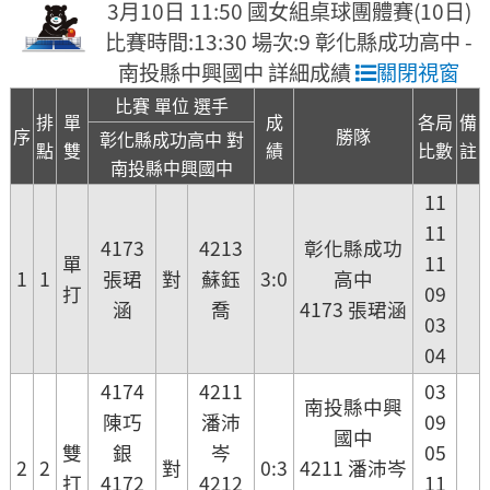
3月10日 11:50 國女組桌球團體賽(10日)
比賽時間:13:30 場次:9 彰化縣成功高中 -
南投縣中興國中 詳細成績
關閉視窗
比賽 單位 選手
排
單
成
各局
備
序
勝隊
彰化縣成功高中 對
點
雙
績
比數
註
南投縣中興國中
11
11
4173
4213
彰化縣成功
單
11
1
1
張珺
對
蘇鈺
3:0
高中
打
09
涵
喬
4173 張珺涵
03
04
4174
4211
03
南投縣中興
陳巧
潘沛
09
國中
雙
銀
岑
05
2
2
對
0:3
4211 潘沛岑
打
4172
4212
11