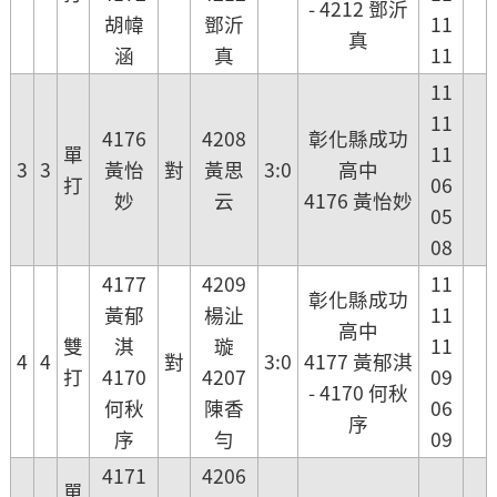
- 4212 鄧沂
胡幃
鄧沂
11
真
涵
真
11
11
11
4176
4208
彰化縣成功
單
11
3
3
黃怡
對
黃思
3:0
高中
打
06
妙
云
4176 黃怡妙
05
08
4177
4209
11
彰化縣成功
黃郁
楊沚
11
高中
雙
淇
璇
11
4
4
對
3:0
4177 黃郁淇
打
4170
4207
09
- 4170 何秋
何秋
陳香
06
序
序
勻
09
4171
4206
單