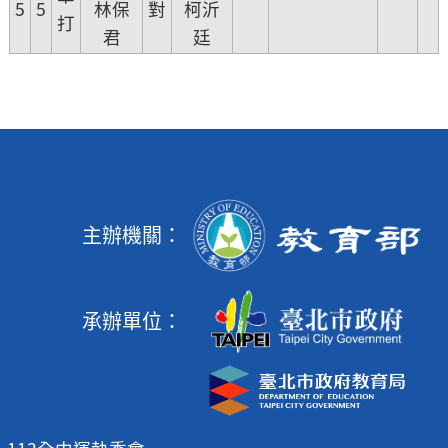
5
5
林保
對
柯沂
打
君
廷
主辦機關：
承辦單位：