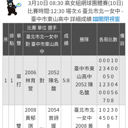
3月10日 08:30 高女組網球團體賽(10日)
比賽時間:12:30 場次:6 臺北市北一女中 -
臺中市東山高中 詳細成績
關閉視窗
比賽 單位 選手
排
單
成
備
臺北市北一女中
序
勝隊
各局比數
點
雙
績
註
對 臺中市東山高
中
0 0 0 1 0
臺中市東
2 3 4 0 0
2006
2052
單
山高中
0 5 0
1
1
林育
對
陳名
5:8
打
2052 陳
1 2 3 0 4
萱
馥
名馥
0 0 0 5 6
7 0 8
2008
2054
臺北市北
1 0 2 3 0
黃郁
曾詩
一女中
4 5 0 6 7
雙
琪
媛
2008 黃
8