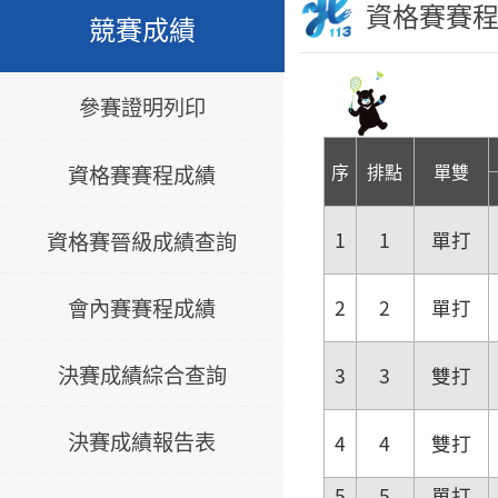
資格賽賽
競賽成績
參賽證明列印
序
排點
單雙
資格賽賽程成績
資格賽晉級成績查詢
1
1
單打
會內賽賽程成績
2
2
單打
決賽成績綜合查詢
3
3
雙打
決賽成績報告表
4
4
雙打
5
5
單打