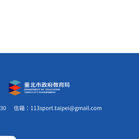
30
信箱：113sport.taipei@gmail.com