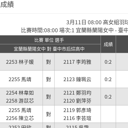
程成績
3月11日 08:00 高女組羽
比賽時間:08:00 場次:1 宜蘭縣蘭陽女中 -
比賽 單位 選手
成績
宜蘭縣蘭陽女中 對 臺中市后綜高中
2253 林子媛
對
2117 李筠雅
0:2
2255 馬靖
對
2123 鐘珮云
0:2
2254 林韋如
2121 鄭羽均
對
0:2
2258 游苡芯
2120 劉萍芬
2255 馬靖
2119 郭彥琦
對
2256 陳立芯
2116 李芸瑄
2252 田欣
對
2115 吳霜