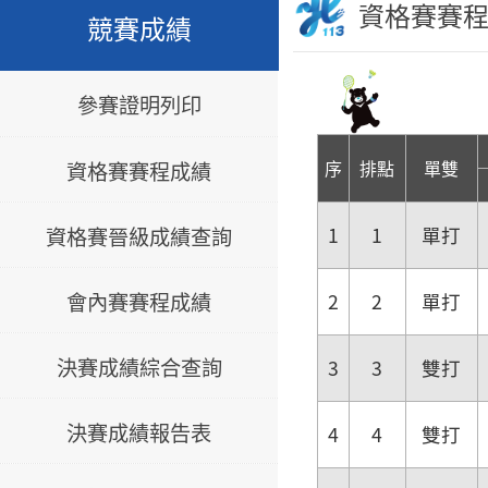
資格賽賽
競賽成績
參賽證明列印
序
排點
單雙
資格賽賽程成績
資格賽晉級成績查詢
1
1
單打
會內賽賽程成績
2
2
單打
決賽成績綜合查詢
3
3
雙打
決賽成績報告表
4
4
雙打