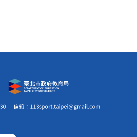
30
信箱：113sport.taipei@gmail.com