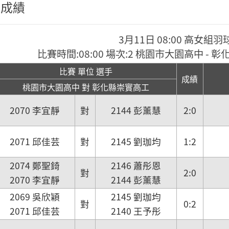
程成績
3月11日 08:00 高女組羽
比賽時間:08:00 場次:2 桃園市大園高中 -
比賽 單位 選手
成績
桃園市大園高中 對 彰化縣崇實高工
2070 李宜靜
對
2144 彭薰慧
2:0
2071 邱佳芸
對
2145 劉珈均
1:2
2074 鄭聖錡
2146 蕭彤恩
對
2:0
2070 李宜靜
2144 彭薰慧
2069 吳欣穎
2145 劉珈均
對
0:2
2071 邱佳芸
2140 王予彤