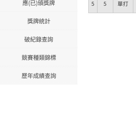
應(已)頒獎牌
5
5
單打
獎牌統計
破紀錄查詢
競賽種類錦標
歷年成績查詢