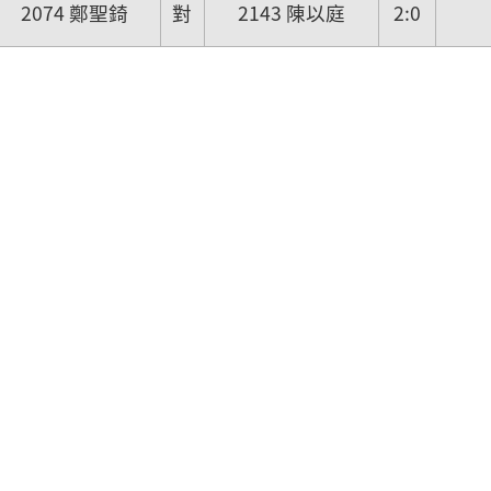
2074 鄭聖錡
對
2143 陳以庭
2:0