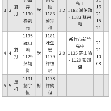
高工
雙
弈
勛
16
3
3
對
1:2
1182 謝佑勛
打
1130
1183
21
- 1183 蘇宗
楊凱
蘇宗
15
和
元
和
21
1135
1181
新竹市新竹
羅山
陳奎
21
高中
雙
喻
宏
21
4
4
對
2:0
1135 羅山喻
打
1129
1179
10
- 1129 彭翊
彭翊
許愷
08
傑
傑
珉
1131
1178
單
5
5
劉宇
對
許鈞
打
恆
程