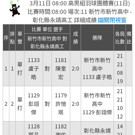
3月11日 08:00 高男組羽球團體賽(11日)
比賽時間:08:00 場次:11 新竹市新竹高中 -
彰化縣永靖高工 詳細成績
關閉視窗
比賽 單位 選手
排
單
成
各局
備
序
勝隊
新竹市新竹高中 對
點
雙
績
比數
註
彰化縣永靖高工
21
1133
1181
新竹市新竹
單
21
1
1
盧子
對
陳奎
2:0
高中
打
08
皓
宏
1133 盧子皓
19
21
1129
1179
新竹市新竹
單
21
2
2
彭翊
對
許愷
2:0
高中
打
10
傑
珉
1129 彭翊傑
12
1128
1182
14
彰化縣永靖
郭品
謝佑
21