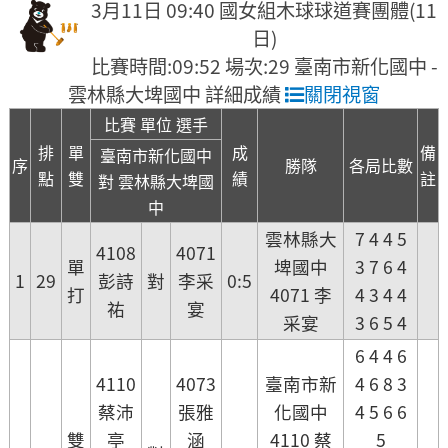
3月11日 09:40 國女組木球球道賽團體(11
日)
比賽時間:09:52 場次:29 臺南市新化國中 -
雲林縣大埤國中 詳細成績
關閉視窗
比賽 單位 選手
排
單
成
備
臺南市新化國中
序
勝隊
各局比數
點
雙
績
註
對 雲林縣大埤國
中
雲林縣大
7 4 4 5
4108
4071
單
埤國中
3 7 6 4
1
29
彭詩
對
李采
0:5
打
4071 李
4 3 4 4
祐
宴
采宴
3 6 5 4
6 4 4 6
4110
4073
臺南市新
4 6 8 3
蔡沛
張雅
化國中
4 5 6 6
雙
亭
涵
4110 蔡
5