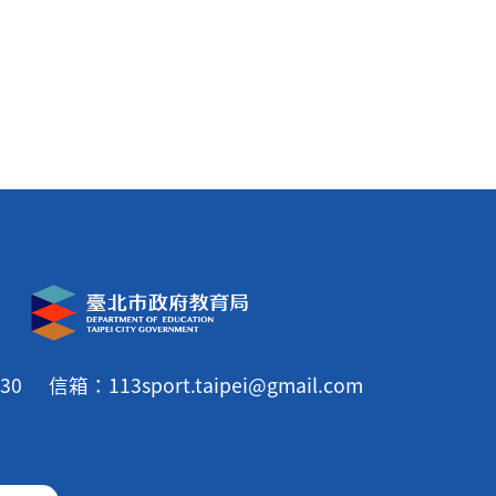
30
信箱：113sport.taipei@gmail.com