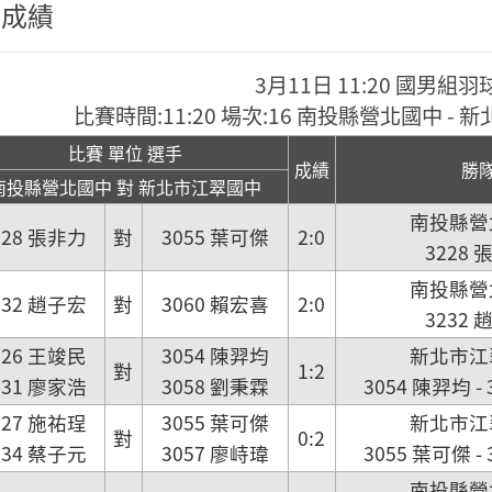
程成績
3月11日 11:20 國男組羽
比賽時間:11:20 場次:16 南投縣營北國中 -
比賽 單位 選手
成績
勝
南投縣營北國中 對 新北市江翠國中
南投縣營
228 張非力
對
3055 葉可傑
2:0
3228 
南投縣營
232 趙子宏
對
3060 賴宏喜
2:0
3232 
226 王竣民
3054 陳羿均
新北市江
對
1:2
231 廖家浩
3058 劉秉霖
3054 陳羿均 -
227 施祐珵
3055 葉可傑
新北市江
對
0:2
234 蔡子元
3057 廖峙瑋
3055 葉可傑 -
南投縣營