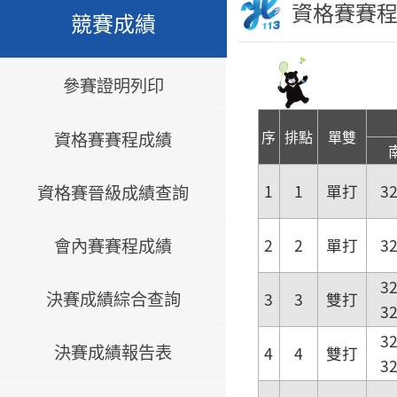
資格賽賽
競賽成績
參賽證明列印
序
排點
單雙
資格賽賽程成績
資格賽晉級成績查詢
1
1
單打
3
會內賽賽程成績
2
2
單打
3
3
決賽成績綜合查詢
3
3
雙打
3
3
決賽成績報告表
4
4
雙打
3