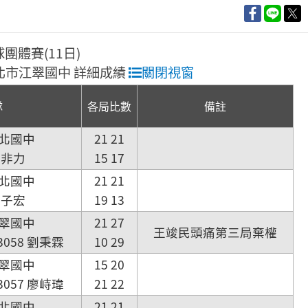
球團體賽(11日)
 新北市江翠國中 詳細成績
關閉視窗
隊
各局比數
備註
北國中
21 21
張非力
15 17
北國中
21 21
趙子宏
19 13
翠國中
21 27
王竣民頭痛第三局棄權
 3058 劉秉霖
10 29
翠國中
15 20
 3057 廖峙瑋
21 22
北國中
21 21