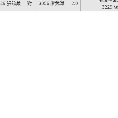
229 張鶴嚴
對
3056 廖武澕
2:0
3229 