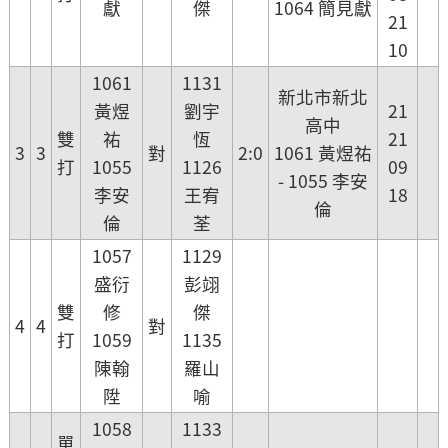
獻
傑
1064 簡見獻
21
10
1061
1131
新北市新北
黃煜
劉宇
21
高中
雙
祐
恆
21
3
3
對
2:0
1061 黃煜祐
打
1055
1126
09
- 1055 李安
李安
王宥
18
倫
倫
荃
1057
1129
盛衍
彭翊
雙
修
傑
4
4
對
打
1059
1135
陳翰
羅山
陞
喻
1058
1133
單