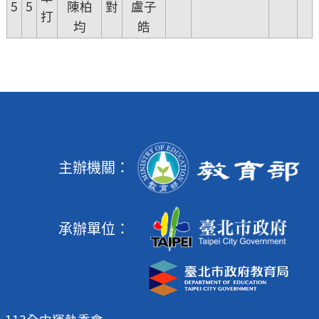
5
5
陳柏
對
盧子
打
均
皓
主辦機關：
承辦單位：