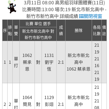
3月11日 08:00 高男組羽球團體賽(11日)
比賽時間:13:00 場次:19 新北市新北高中 -
新竹市新竹高中 詳細成績
關閉視窗
比賽 單位 選手
排
單
成
各局
備
序
勝隊
新北市新北高中 對
點
雙
績
比數
註
新竹市新竹高中
21
19
1062
1131
新北市新北
單
21
1
1
蔡承
對
劉宇
2:1
高中
打
16
恩
恆
1062 蔡承恩
21
19
21
19
1064
1129
新北市新北
單
21
2
2
簡見
對
彭翊
2:1
高中
打
08