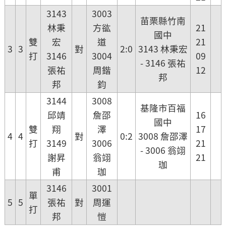
3143
3003
苗栗縣竹南
林秉
方谹
21
國中
雙
宏
道
21
3
3
對
2:0
3143 林秉宏
打
3146
3004
09
- 3146 張祐
張祐
周鍇
12
邦
邦
鈞
3144
3008
基隆市百福
邱靖
詹邵
16
國中
雙
翔
澤
17
4
4
對
0:2
3008 詹邵澤
打
3149
3006
21
- 3006 翁翊
謝昇
翁翊
21
珈
甫
珈
3146
3001
單
5
5
張祐
對
周運
打
邦
愷