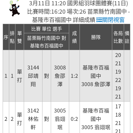
3月11日 11:20 國男組羽球團體賽(11日)
比賽時間:16:20 場次:26 苗栗縣竹南國中 -
基隆市百福國中 詳細成績
關閉視窗
比賽 單位 選手
排
單
成
各局
備
序
勝隊
苗栗縣竹南國中 對
點
雙
績
比數
註
基隆市百福國中
20
21
3144
3008
基隆市百福
單
19
1
1
邱靖
對
詹邵
1:2
國中
打
22
翔
澤
3008 詹邵澤
19
21
17
3142
3005
基隆市百福
單
18
2
2
林佑
對
翁翊
0:2
國中
打
21
軒
珉
3005 翁翊珉
21