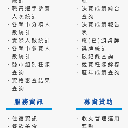
統計
績
．職員選手參賽
．決賽成績綜合
人次統計
查詢
．各縣市分項人
．決賽成績報告
數統計
表
．實際人數統計
．應(已)頒獎牌
．各縣市參賽人
．獎牌統計
數統計
．破紀錄查詢
．縣市組別種類
．競賽種類錦標
查詢
．歷年成績查詢
．資格審查結果
查詢
服務資訊
募資贊助
．住宿資訊
．收支管理運用
．餐飲美食
要點