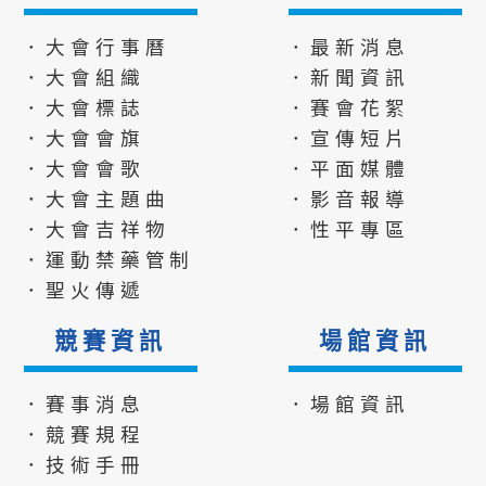
．大會行事曆
．最新消息
．大會組織
．新聞資訊
．大會標誌
．賽會花絮
．大會會旗
．宣傳短片
．大會會歌
．平面媒體
．大會主題曲
．影音報導
．大會吉祥物
．性平專區
．運動禁藥管制
．聖火傳遞
競賽資訊
場館資訊
．賽事消息
．場館資訊
．競賽規程
．技術手冊