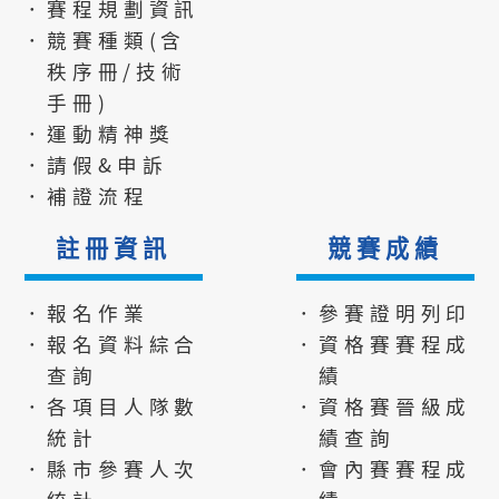
．賽程規劃資訊
．競賽種類(含
秩序冊/技術
手冊)
．運動精神獎
．請假&申訴
．補證流程
註冊資訊
競賽成績
．報名作業
．參賽證明列印
．報名資料綜合
．資格賽賽程成
查詢
績
．各項目人隊數
．資格賽晉級成
統計
績查詢
．縣市參賽人次
．會內賽賽程成