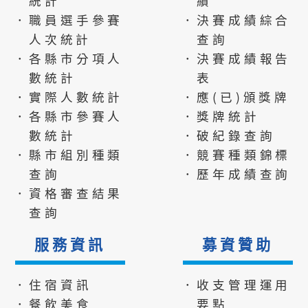
統計
績
．職員選手參賽
．決賽成績綜合
人次統計
查詢
．各縣市分項人
．決賽成績報告
數統計
表
．實際人數統計
．應(已)頒獎牌
．各縣市參賽人
．獎牌統計
數統計
．破紀錄查詢
．縣市組別種類
．競賽種類錦標
查詢
．歷年成績查詢
．資格審查結果
查詢
服務資訊
募資贊助
．住宿資訊
．收支管理運用
．餐飲美食
要點