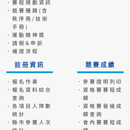
．賽程規劃資訊
．競賽種類(含
秩序冊/技術
手冊)
．運動精神獎
．請假&申訴
．補證流程
註冊資訊
競賽成績
．報名作業
．參賽證明列印
．報名資料綜合
．資格賽賽程成
查詢
績
．各項目人隊數
．資格賽晉級成
統計
績查詢
．縣市參賽人次
．會內賽賽程成