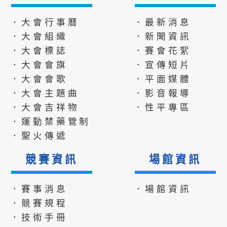
．大會行事曆
．最新消息
．大會組織
．新聞資訊
．大會標誌
．賽會花絮
．大會會旗
．宣傳短片
．大會會歌
．平面媒體
．大會主題曲
．影音報導
．大會吉祥物
．性平專區
．運動禁藥管制
．聖火傳遞
競賽資訊
場館資訊
．賽事消息
．場館資訊
．競賽規程
．技術手冊