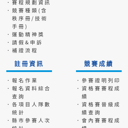
．賽程規劃資訊
．競賽種類(含
秩序冊/技術
手冊)
．運動精神獎
．請假&申訴
．補證流程
註冊資訊
競賽成績
．報名作業
．參賽證明列印
．報名資料綜合
．資格賽賽程成
查詢
績
．各項目人隊數
．資格賽晉級成
統計
績查詢
．縣市參賽人次
．會內賽賽程成