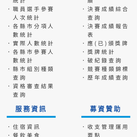
統計
績
．職員選手參賽
．決賽成績綜合
人次統計
查詢
．各縣市分項人
．決賽成績報告
數統計
表
．實際人數統計
．應(已)頒獎牌
．各縣市參賽人
．獎牌統計
數統計
．破紀錄查詢
．縣市組別種類
．競賽種類錦標
查詢
．歷年成績查詢
．資格審查結果
查詢
服務資訊
募資贊助
．住宿資訊
．收支管理運用
．餐飲美食
要點