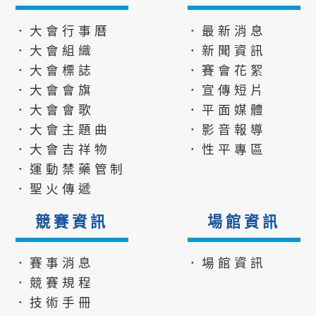
．大會行事曆
．最新消息
．大會組織
．新聞資訊
．大會標誌
．賽會花絮
．大會會旗
．宣傳短片
．大會會歌
．平面媒體
．大會主題曲
．影音報導
．大會吉祥物
．性平專區
．運動禁藥管制
．聖火傳遞
競賽資訊
場館資訊
．賽事消息
．場館資訊
．競賽規程
．技術手冊