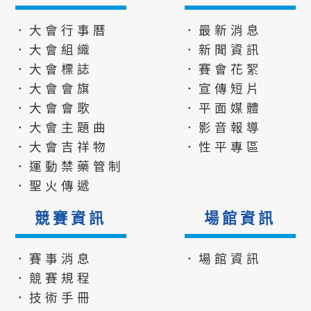
．大會行事曆
．最新消息
．大會組織
．新聞資訊
．大會標誌
．賽會花絮
．大會會旗
．宣傳短片
．大會會歌
．平面媒體
．大會主題曲
．影音報導
．大會吉祥物
．性平專區
．運動禁藥管制
．聖火傳遞
競賽資訊
場館資訊
．賽事消息
．場館資訊
．競賽規程
．技術手冊