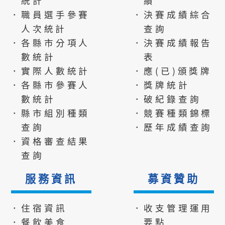
統計
績
．職員選手參賽
．決賽成績綜合
人次統計
查詢
．各縣市分項人
．決賽成績報告
數統計
表
．實際人數統計
．應(已)頒獎牌
．各縣市參賽人
．獎牌統計
數統計
．破紀錄查詢
．縣市組別種類
．競賽種類錦標
查詢
．歷年成績查詢
．資格審查結果
查詢
服務資訊
募資贊助
．住宿資訊
．收支管理運用
．餐飲美食
要點