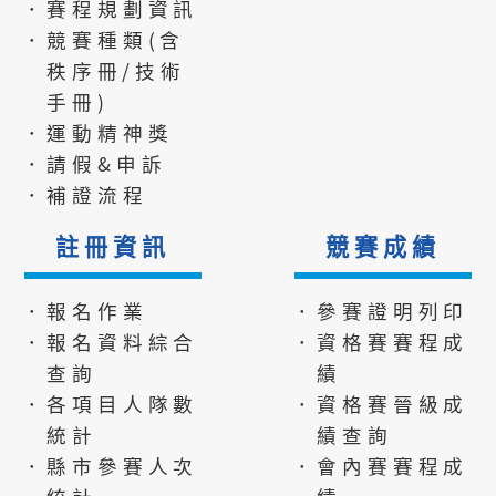
．賽程規劃資訊
．競賽種類(含
秩序冊/技術
手冊)
．運動精神獎
．請假&申訴
．補證流程
註冊資訊
競賽成績
．報名作業
．參賽證明列印
．報名資料綜合
．資格賽賽程成
查詢
績
．各項目人隊數
．資格賽晉級成
統計
績查詢
．縣市參賽人次
．會內賽賽程成