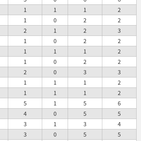
1
1
1
2
1
0
2
2
2
1
2
3
1
0
2
2
1
1
1
2
1
0
2
2
2
0
3
3
1
1
1
2
1
1
1
2
5
1
5
6
4
0
5
5
3
1
3
4
3
0
5
5