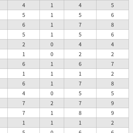
4
1
4
5
5
1
5
6
6
1
7
8
5
1
5
6
2
0
4
4
1
0
2
2
6
1
6
7
1
1
1
2
6
1
7
8
4
0
5
5
7
2
7
9
7
1
8
9
1
1
1
2
5
0
6
6