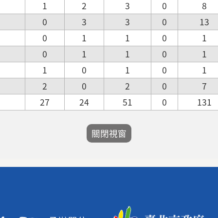
1
2
3
0
8
0
3
3
0
13
0
1
1
0
1
0
1
1
0
1
1
0
1
0
1
2
0
2
0
7
27
24
51
0
131