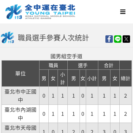
職員選手參賽人次統計
國男組空手道
職員
選手
合計
單位
小
男
女
男
女
小計
男
女
總計
計
臺北市中正國
0
1
1
1
0
1
1
1
2
中
臺北市內湖國
0
1
1
1
0
1
1
1
2
中
臺北市天母國
1
0
1
2
0
2
3
0
3