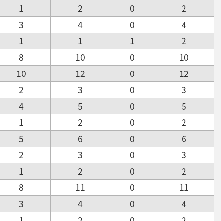
1
2
0
2
3
4
0
4
1
1
1
2
8
10
0
10
10
12
0
12
2
3
0
3
4
5
0
5
1
2
0
2
5
6
0
6
2
3
0
3
1
2
0
2
8
11
0
11
3
4
0
4
1
2
0
2