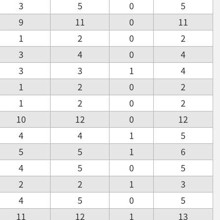
3
5
0
5
9
11
0
11
1
2
0
2
3
4
0
4
3
3
1
4
1
2
0
2
1
2
0
2
10
12
0
12
4
4
1
5
5
5
1
6
4
5
0
5
2
2
1
3
4
5
0
5
11
12
1
13