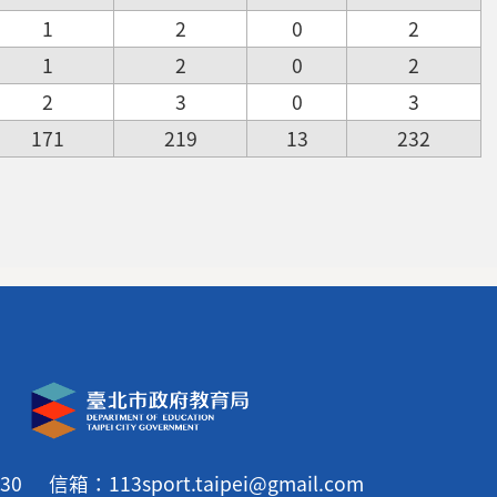
1
2
0
2
1
2
0
2
2
3
0
3
171
219
13
232
30
信箱：113sport.taipei@gmail.com