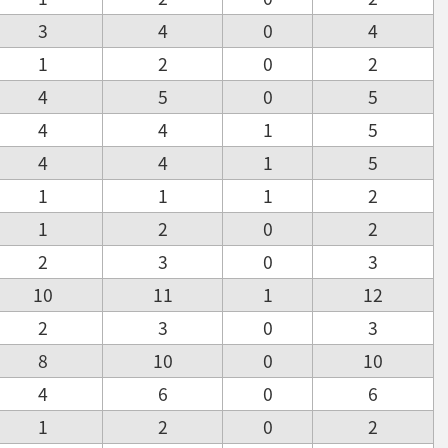
3
4
0
4
1
2
0
2
4
5
0
5
4
4
1
5
4
4
1
5
1
1
1
2
1
2
0
2
2
3
0
3
10
11
1
12
2
3
0
3
8
10
0
10
4
6
0
6
1
2
0
2