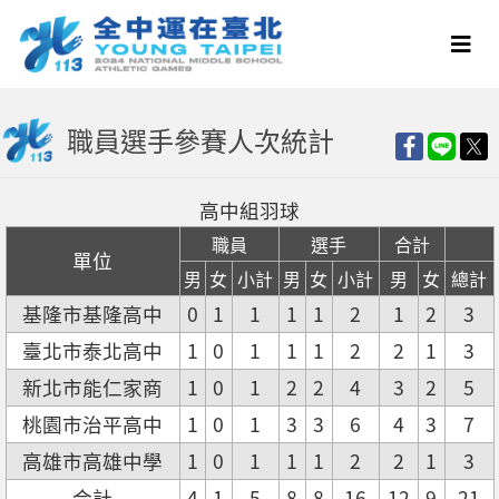
職員選手參賽人次統計
高中組羽球
職員
選手
合計
單位
男
女
小計
男
女
小計
男
女
總計
基隆市基隆高中
0
1
1
1
1
2
1
2
3
臺北市泰北高中
1
0
1
1
1
2
2
1
3
新北市能仁家商
1
0
1
2
2
4
3
2
5
桃園市治平高中
1
0
1
3
3
6
4
3
7
高雄市高雄中學
1
0
1
1
1
2
2
1
3
合計
4
1
5
8
8
16
12
9
21