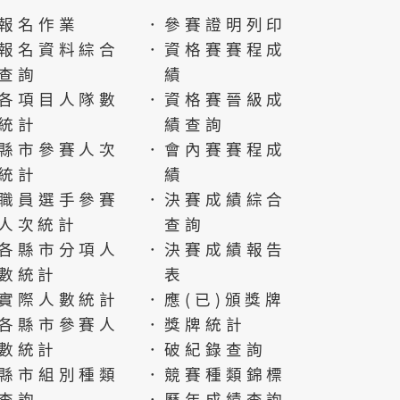
報名作業
．參賽證明列印
報名資料綜合
．資格賽賽程成
查詢
績
各項目人隊數
．資格賽晉級成
統計
績查詢
縣市參賽人次
．會內賽賽程成
統計
績
職員選手參賽
．決賽成績綜合
人次統計
查詢
各縣市分項人
．決賽成績報告
數統計
表
實際人數統計
．應(已)頒獎牌
各縣市參賽人
．獎牌統計
數統計
．破紀錄查詢
縣市組別種類
．競賽種類錦標
查詢
．歷年成績查詢