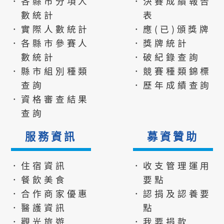
．各縣市分項人
．決賽成績報告
數統計
表
．實際人數統計
．應(已)頒獎牌
．各縣市參賽人
．獎牌統計
數統計
．破紀錄查詢
．縣市組別種類
．競賽種類錦標
查詢
．歷年成績查詢
．資格審查結果
查詢
服務資訊
募資贊助
．住宿資訊
．收支管理運用
．餐飲美食
要點
．合作商家優惠
．認捐及認養要
．醫護資訊
點
．觀光旅遊
．我要捐款