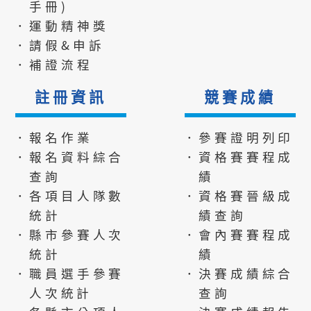
手冊)
．運動精神獎
．請假&申訴
．補證流程
註冊資訊
競賽成績
．報名作業
．參賽證明列印
．報名資料綜合
．資格賽賽程成
查詢
績
．各項目人隊數
．資格賽晉級成
統計
績查詢
．縣市參賽人次
．會內賽賽程成
統計
績
．職員選手參賽
．決賽成績綜合
人次統計
查詢