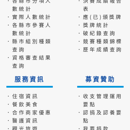
．各縣市分項人
．決賽成績報告
數統計
表
．實際人數統計
．應(已)頒獎牌
．各縣市參賽人
．獎牌統計
數統計
．破紀錄查詢
．縣市組別種類
．競賽種類錦標
查詢
．歷年成績查詢
．資格審查結果
查詢
服務資訊
募資贊助
．住宿資訊
．收支管理運用
．餐飲美食
要點
．合作商家優惠
．認捐及認養要
．醫護資訊
點
．觀光旅遊
．我要捐款