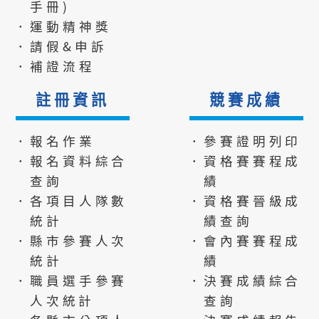
手冊)
．運動精神獎
．請假&申訴
．補證流程
註冊資訊
競賽成績
．報名作業
．參賽證明列印
．報名資料綜合
．資格賽賽程成
查詢
績
．各項目人隊數
．資格賽晉級成
統計
績查詢
．縣市參賽人次
．會內賽賽程成
統計
績
．職員選手參賽
．決賽成績綜合
人次統計
查詢