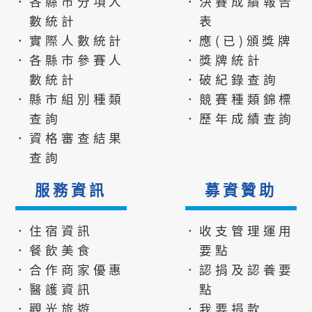
．各縣市分項人
．決賽成績報告
數統計
表
．實際人數統計
．應(已)頒獎牌
．各縣市參賽人
．獎牌統計
數統計
．破紀錄查詢
．縣市組別種類
．競賽種類錦標
查詢
．歷年成績查詢
．資格審查結果
查詢
服務資訊
募資贊助
．住宿資訊
．收支管理運用
．餐飲美食
要點
．合作商家優惠
．認捐及認養要
．醫護資訊
點
．觀光旅遊
．我要捐款