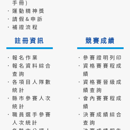
手冊)
．運動精神獎
．請假&申訴
．補證流程
註冊資訊
競賽成績
．報名作業
．參賽證明列印
．報名資料綜合
．資格賽賽程成
查詢
績
．各項目人隊數
．資格賽晉級成
統計
績查詢
．縣市參賽人次
．會內賽賽程成
統計
績
．職員選手參賽
．決賽成績綜合
人次統計
查詢