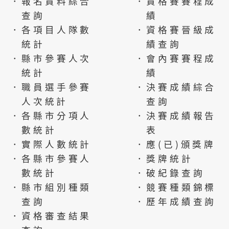
．報名資料綜合
．資格賽賽程成
查詢
績
．各項目人隊數
．資格賽晉級成
統計
績查詢
．縣市參賽人次
．會內賽賽程成
統計
績
．職員選手參賽
．決賽成績綜合
人次統計
查詢
．各縣市分項人
．決賽成績報告
數統計
表
．實際人數統計
．應(已)頒獎牌
．各縣市參賽人
．獎牌統計
數統計
．破紀錄查詢
．縣市組別種類
．競賽種類錦標
查詢
．歷年成績查詢
．資格審查結果