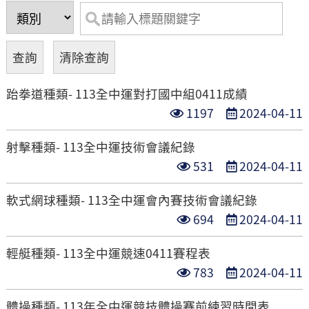
跆拳道種類- 113全中運對打國中組0411成績
點
發
1197
2024-04-11
閱
布
射擊種類- 113全中運技術會議紀錄
次
日
點
發
531
2024-04-11
數
期
閱
布
軟式網球種類- 113全中運會內賽技術會議紀錄
次
日
點
發
694
2024-04-11
數
期
閱
布
輕艇種類- 113全中運競速0411賽程表
次
日
點
發
783
2024-04-11
數
期
閱
布
體操種類- 113年全中運競技體操賽前練習時間表