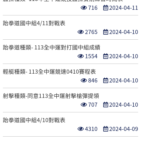
次
日
點
發
716
2024-04-11
數
期
閱
布
跆拳道國中組4/11對戰表
次
日
點
發
2765
2024-04-10
數
期
閱
布
跆拳道種類- 113全中運對打國中組成績
次
日
點
發
1554
2024-04-10
數
期
閱
布
輕艇種類- 113全中運競速0410賽程表
次
日
點
發
846
2024-04-10
數
期
閱
布
射擊種類-同意113全中運射擊槍彈提領
次
日
點
發
707
2024-04-10
數
期
閱
布
跆拳道國中組4/10對戰表
次
日
點
發
4310
2024-04-09
數
期
閱
布