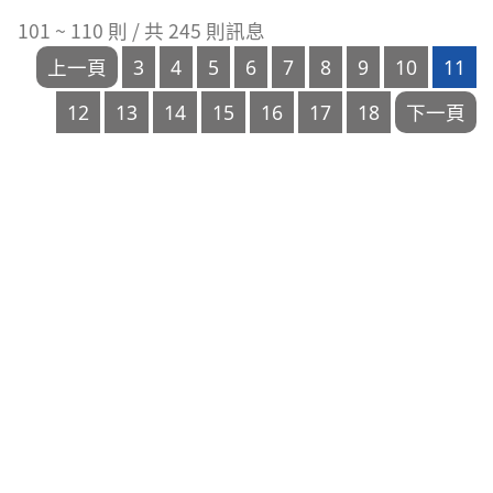
次
日
101 ~ 110 則 / 共 245 則訊息
數
期