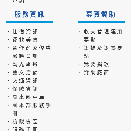
查詢
服務資訊
募資贊助
．住宿資訊
．收支管理運用
．餐飲美食
要點
．合作商家優惠
．認捐及認養要
．醫護資訊
點
．觀光旅遊
．我要捐款
．藝文活動
．贊助廠商
．交通資訊
．保險資訊
．團本部專車
．團本部服務手
冊
．接駁專區
．服務手冊