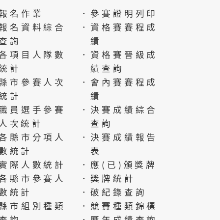
報名作業
．參賽證明列印
報名資料綜合
．資格賽賽程成
查詢
績
各項目人隊數
．資格賽晉級成
統計
績查詢
縣市參賽人次
．會內賽賽程成
統計
績
職員選手參賽
．決賽成績綜合
人次統計
查詢
各縣市分項人
．決賽成績報告
數統計
表
實際人數統計
．應(已)頒獎牌
各縣市參賽人
．獎牌統計
數統計
．破紀錄查詢
縣市組別種類
．競賽種類錦標
查詢
．歷年成績查詢