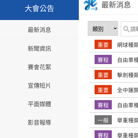
最新消息
大會公告
最新消息
重要
網球種類
新聞資訊
賽程
自由車種
賽會花絮
重要
擊劍種類
宣傳短片
重要
全中運
平面媒體
賽程
自由車種
一般
舉重種類
影音報導
賽程
舉重種類