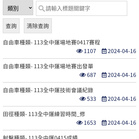
自由車種類- 113全中運場地賽0417賽程
點
發
1107
2024-04-16
閱
布
自由車種類- 113全中運場地賽出發單
次
日
點
發
687
2024-04-16
數
期
閱
布
自由車種類- 113全中運技術會議紀錄
次
日
點
發
533
2024-04-16
數
期
閱
布
田徑種類- 113全中運練習時間_修
次
日
點
發
1653
2024-04-16
數
期
閱
布
射擊種類- 113全中運0415成績