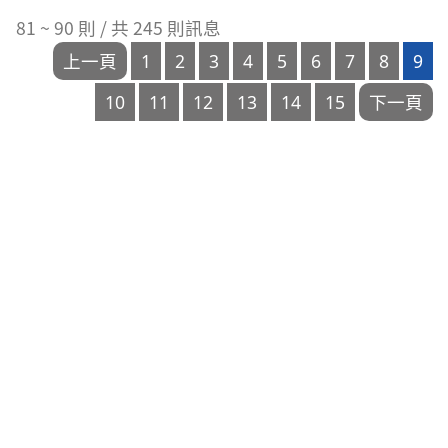
次
日
81 ~ 90 則 / 共 245 則訊息
數
期