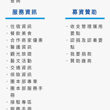
查詢
服務資訊
募資贊助
．住宿資訊
．收支管理運用
．餐飲美食
要點
．合作商家優惠
．認捐及認養要
．醫護資訊
點
．觀光旅遊
．我要捐款
．藝文活動
．贊助廠商
．交通資訊
．保險資訊
．團本部專車
．團本部服務手
冊
．接駁專區
．服務手冊