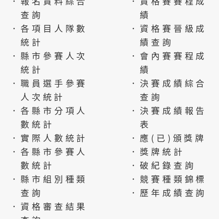
．報名資料綜合
．資格賽賽程成
查詢
績
．各項目人隊數
．資格賽晉級成
統計
績查詢
．縣市參賽人次
．會內賽賽程成
統計
績
．職員選手參賽
．決賽成績綜合
人次統計
查詢
．各縣市分項人
．決賽成績報告
數統計
表
．實際人數統計
．應(已)頒獎牌
．各縣市參賽人
．獎牌統計
數統計
．破紀錄查詢
．縣市組別種類
．競賽種類錦標
查詢
．歷年成績查詢
．資格審查結果