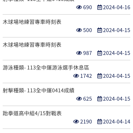
次
日
點
發
690
2024-04-16
數
期
閱
布
木球場地練習專車時刻表
次
日
點
發
500
2024-04-15
數
期
閱
布
木球場地練習專車時刻表
次
日
點
發
987
2024-04-15
數
期
閱
布
游泳種類- 113全中運游泳選手休息區
次
日
點
發
1742
2024-04-15
數
期
閱
布
射擊種類- 113全中運0414成績
次
日
點
發
625
2024-04-15
數
期
閱
布
跆拳道高中組4/15對戰表
次
日
點
發
2190
2024-04-14
數
期
閱
布